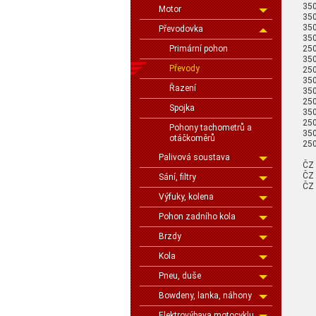
350
Motor
350
350
Převodovka
350
250
Primární pohon
350
Převody
250
350
Řazení
350
250
Spojka
350
250
Pohony tachometrů a
350
otáčkoměrů
250
Palivová soustava
ČZ
ČZ 
Sání, filtry
ČZ 
Výfuky, kolena
Pohon zadního kola
Brzdy
Kola
Pneu, duše
Bowdeny, lanka, náhony
Elektrovýbava motocyklu