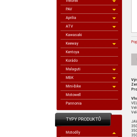
Velorex
PAV
Aprilia
ATV
Kawasaki
Pop
Keeway
Kentoya
Korádo
Malaguti
MBK
Vý
Ze
Mini-Bike
Pro
Motowell
Vh
VE
Pannonia
Vel
Vel
TYPY PRODUKTŮ
JA
350
350
Motodíly
350