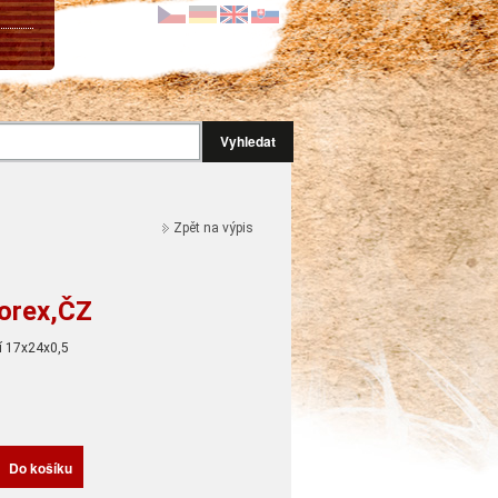
Vyhledat
Zpět na výpis
orex,ČZ
í 17x24x0,5
H
Do košíku