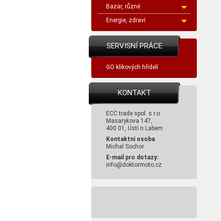
Bazar, různé
Energie, zdraví
SERVISNÍ PRÁCE
GO klikových hřídelí
KONTAKT
ECC trade spol. s r.o.
Masarykova 147,
400 01, Ústí n Labem
Kontaktní osoba
Michal Sochor
E-mail pro dotazy:
info@doktormoto.cz