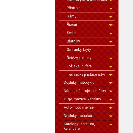
Přístroje
Rámy
Řízení
Sedla
Blatníky
Schránky, kryty
Řetězy, řemeny
Ložiska, gufera
Technické příslušenství
Doplňky motocyklu
Nářadí, nástroje, pomůcky
Oleje, maziva, kapaliny
Auto-moto chemie
Doplňky motorkáře
Katalogy, literatura,
kalendáře