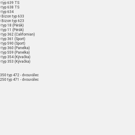
 typ 639 TS
 typ 638 TS
 typ 634
 Bizon typ 633
 Bizon typ 623
 typ 18 (Pérák)
 typ 11 (Pérák)
 typ 362 (Californian)
 typ 361 (Sport)
 typ 590 (Sport)
 typ 360 (Panelka)
 typ 559 (Panelka)
 typ 354 (Kývačka)
 typ 353 (Kývačka)
350 typ 472 - dvouválec
250 typ 471 - dvouválec