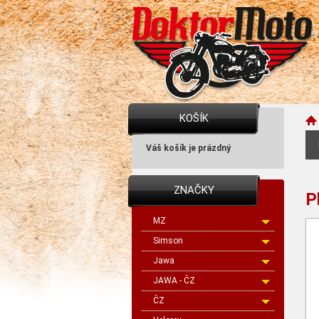
KOŠÍK
Váš košík je prázdný
ZNAČKY
P
MZ
Simson
Jawa
JAWA - ČZ
ČZ