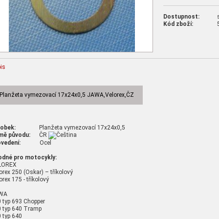
Dostupnost:
Kód zboží:
is
Planžeta vymezovací 17x24x0,5 JAWA,Velorex,ČZ
robek:
Planžeta vymezovací 17x24x0,5
mě původu:
ČR
vedení:
Ocel
odné pro motocykly:
LOREX
orex 250 (Oskar) – tříkolový
orex 175 - tříkolový
WA
 typ 693 Chopper
 typ 640 Tramp
 typ 640