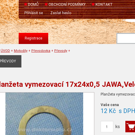
DOMŮ
OBCHODNÍ PODMÍNKY
KONTAKT
Přihlásit se
Zaslat heslo
Registrace
ÚVOD
+
Motodíly
+
Převodovka
+
Převody
+
PŘEVODY
lanžeta vymezovací 17x24x0,5 JAWA,Vel
Planžeta vymezovac
Vaše cena
12 Kč
s DP
ks