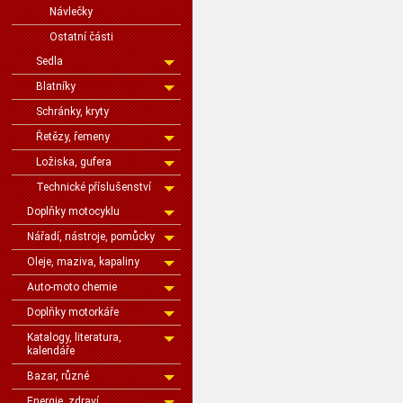
Návlečky
Ostatní části
Sedla
Blatníky
Schránky, kryty
Řetězy, řemeny
Ložiska, gufera
Technické příslušenství
Doplňky motocyklu
Nářadí, nástroje, pomůcky
Oleje, maziva, kapaliny
Auto-moto chemie
Doplňky motorkáře
Katalogy, literatura,
kalendáře
Bazar, různé
Energie, zdraví