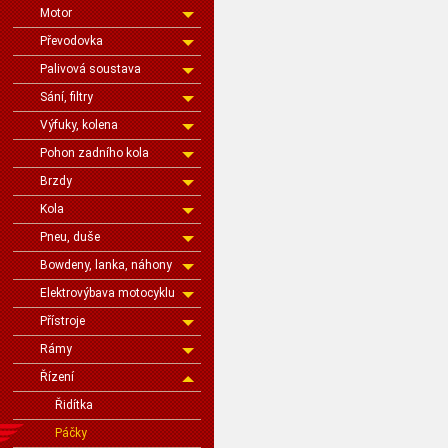
Motor
Převodovka
Palivová soustava
Sání, filtry
Výfuky, kolena
Pohon zadního kola
Brzdy
Kola
Pneu, duše
Bowdeny, lanka, náhony
Elektrovýbava motocyklu
Přístroje
Rámy
Řízení
Řidítka
Páčky