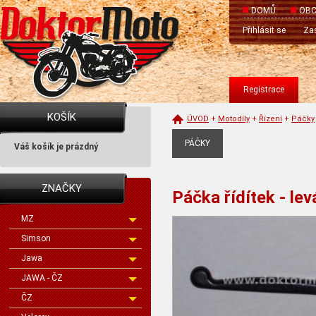
DOMŮ
OBC
Přihlásit se
Zas
Registrace
KOŠÍK
ÚVOD
+
Motodíly
+
Řízení
+
Páčky
PÁČKY
Váš košík je prázdný
ZNAČKY
Páčka řídítek - le
MZ
Simson
Jawa
JAWA - ČZ
ČZ