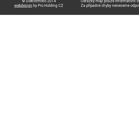
© Doktormoto 2014
Obrázky mají pouze informativní c
webdesign
by Pro Holding CZ
Za případné chyby neneseme odp