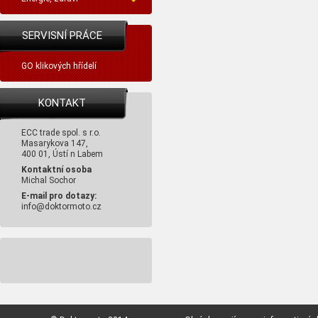
SERVISNÍ PRÁCE
GO klikových hřídelí
KONTAKT
ECC trade spol. s r.o.
Masarykova 147,
400 01, Ústí n Labem
Kontaktní osoba
Michal Sochor
E-mail pro dotazy:
info@doktormoto.cz