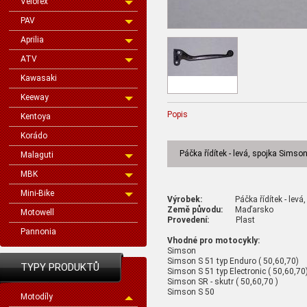
Velorex
PAV
Aprilia
ATV
Kawasaki
Keeway
Popis
Kentoya
Korádo
Páčka řídítek - levá, spojka Simso
Malaguti
MBK
Mini-Bike
Výrobek:
Páčka řídítek - levá, 
Země původu:
Maďarsko
Motowell
Provedení:
Plast
Pannonia
Vhodné pro motocykly:
Simson
Simson S 51 typ Enduro ( 50,60,70)
TYPY PRODUKTŮ
Simson S 51 typ Electronic ( 50,60,70
Simson SR - skutr ( 50,60,70 )
Simson S 50
Motodíly