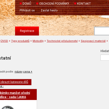
DOMŮ
OBCHODNÍ PODMÍNKY
KONTAKT
Přihlásit se
Zaslat heslo
Registrace
ÚVOD
+
Typy produktů
+
Motodíly
+
Technické příslušenství
+
Spojovací materiál
+
Hledat
tatní
adit podle:
název
cena +
obrazit kategorie dílů
a -
bjímky manžet přední
idlice - sada (JAWA
ionýr) Motex