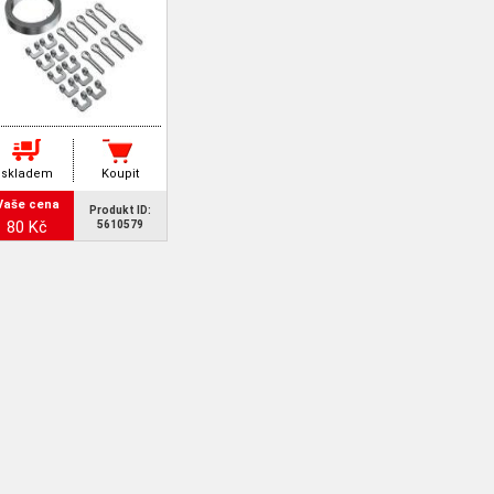
skladem
Koupit
Vaše cena
Produkt ID:
80 Kč
5610579