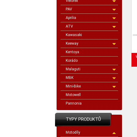
Velorex
PAV
Aprilia
ATV
Kawasaki
Keeway
Kentoya
Korádo
Malaguti
MBK
Mini-Bike
Motowell
Pannonia
TYPY PRODUKTŮ
Motodíly