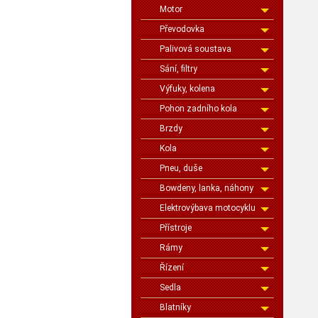
Motor
Převodovka
Palivová soustava
Sání, filtry
Výfuky, kolena
Pohon zadního kola
Brzdy
Kola
Pneu, duše
Bowdeny, lanka, náhony
Elektrovýbava motocyklu
Přístroje
Rámy
Řízení
Sedla
Blatníky