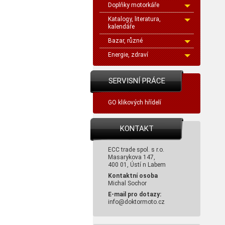
Doplňky motorkáře
Katalogy, literatura,
kalendáře
Bazar, různé
Energie, zdraví
SERVISNÍ PRÁCE
GO klikových hřídelí
KONTAKT
ECC trade spol. s r.o.
Masarykova 147,
400 01, Ústí n Labem
Kontaktní osoba
Michal Sochor
E-mail pro dotazy:
info@doktormoto.cz