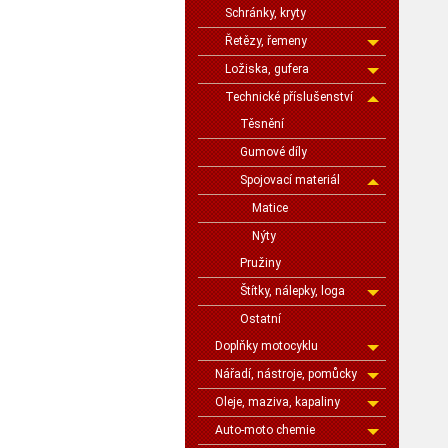
Schránky, kryty
Řetězy, řemeny
Ložiska, gufera
Technické příslušenství
Těsnění
Gumové díly
Spojovací materiál
Matice
Nýty
Pružiny
Štítky, nálepky, loga
Ostatní
Doplňky motocyklu
Nářadí, nástroje, pomůcky
Oleje, maziva, kapaliny
Auto-moto chemie