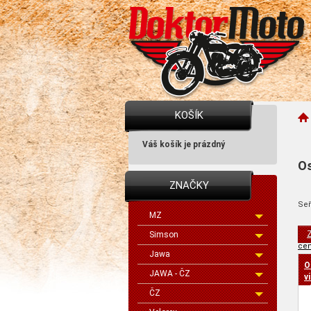
KOŠÍK
Váš košík je prázdný
Os
ZNAČKY
Seř
MZ
Z
Simson
cen
Jawa
O
JAWA - ČZ
v
P
ČZ