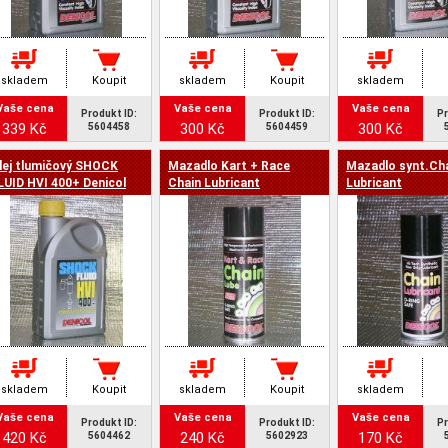
skladem
Koupit
skladem
Koupit
skladem
Vaše cena
Vaše cena
Vaše cena
Produkt ID:
Produkt ID:
Pr
339 Kč
300 Kč
300 Kč
5604458
5604459
lej tlumičový SHOCK
Mazadlo Kart + Race
Mazadlo synt.Ch
LUID HVI 400+ Denicol
Chain Lubricant
Lubricant
skladem
Koupit
skladem
Koupit
skladem
Vaše cena
Vaše cena
Vaše cena
Produkt ID:
Produkt ID:
Pr
420 Kč
240 Kč
170 Kč
5604462
5602923