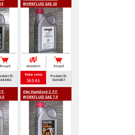
15
WORKFLUID SAE 20
Denicol
Koupit
skladem
Koupit
Vaše cena
odukt ID:
Produkt ID:
365 Kč
5604456
5604457
.F.
Olej tlumičový C.F.F.
6,5
WORKFLUID SAE 7,5
Denicol