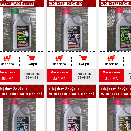
a -
ower 10W30 Denicol
WORKFLUID SAE 10
WORKFLUID SAE 
Denicol
Denicol
skladem
Koupit
skladem
Koupit
skladem
Vaše cena
Vaše cena
Vaše cena
Produkt ID:
Produkt ID:
Pr
300 Kč
334 Kč
353 Kč
5604452
5604455
lej tlumičový C.F.F.
Olej tlumičový C.F.F.
Olej tlumičový C.F
ORKFLUID SAE 3 Denicol
WORKFLUID SAE 5 Denicol
WORKFLUID SAE 
Denicol