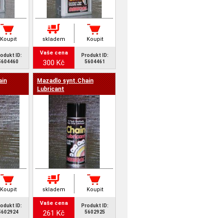
Koupit
skladem
Koupit
Vaše cena
odukt ID:
Produkt ID:
300 Kč
5604460
5604461
ain
Mazadlo synt.Chain
Lubricant
Koupit
skladem
Koupit
Vaše cena
odukt ID:
Produkt ID:
261 Kč
5602924
5602925