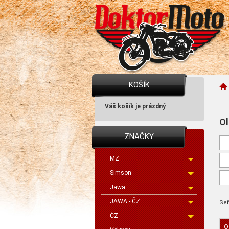
KOŠÍK
Váš košík je prázdný
Ol
ZNAČKY
MZ
Simson
Jawa
JAWA - ČZ
Seř
ČZ
O