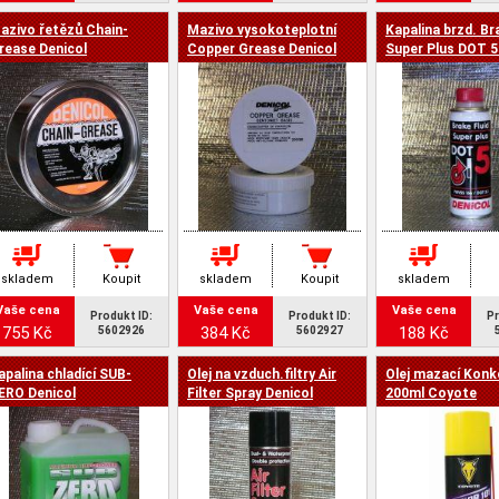
azivo řetězů Chain-
Mazivo vysokoteplotní
Kapalina brzd. Br
rease Denicol
Copper Grease Denicol
Super Plus DOT 5
skladem
Koupit
skladem
Koupit
skladem
Vaše cena
Vaše cena
Vaše cena
Produkt ID:
Produkt ID:
Pr
755 Kč
384 Kč
188 Kč
5602926
5602927
apalina chladící SUB-
Olej na vzduch.filtry Air
Olej mazací Konk
ERO Denicol
Filter Spray Denicol
200ml Coyote