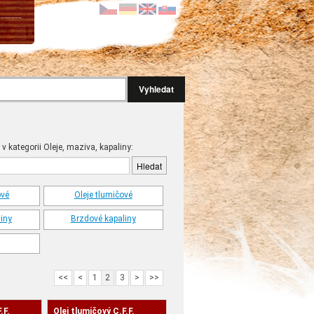
Vyhledat
 v kategorii Oleje, maziva, kapaliny:
ové
Oleje tlumičové
liny
Brzdové kapaliny
<<
<
1
2
3
>
>>
.F.
Olej tlumičový C.F.F.