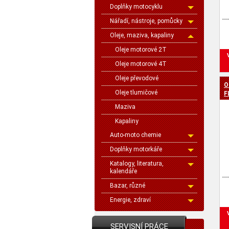
Doplňky motocyklu
Nářadí, nástroje, pomůcky
Oleje, maziva, kapaliny
Oleje motorové 2T
Oleje motorové 4T
Oleje převodové
O
Oleje tlumičové
F
Maziva
Kapaliny
Auto-moto chemie
Doplňky motorkáře
Katalogy, literatura,
kalendáře
Bazar, různé
Energie, zdraví
SERVISNÍ PRÁCE