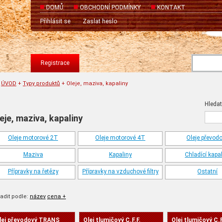
DOMŮ
OBCHODNÍ PODMÍNKY
KONTAKT
Přihlásit se
Zaslat heslo
Registrace
ÚVOD
+
Typy produktů
+
Oleje, maziva, kapaliny
Hledat
eje, maziva, kapaliny
Oleje motorové 2T
Oleje motorové 4T
Oleje převod
Maziva
Kapaliny
Chladící kapa
Přípravky na řetězy
Přípravky na vzduchové filtry
Ostatní
adit podle:
název
cena +
lej převodový TRANS
Olej tlumičový C.F.F.
Olej tlumičový C.F