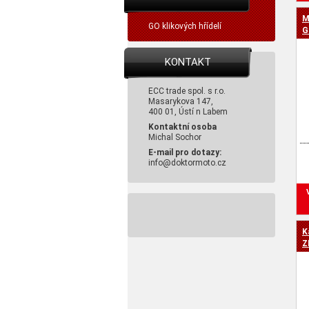
M
GO klikových hřídelí
G
KONTAKT
ECC trade spol. s r.o.
Masarykova 147,
400 01, Ústí n Labem
Kontaktní osoba
Michal Sochor
E-mail pro dotazy:
info@doktormoto.cz
K
Z