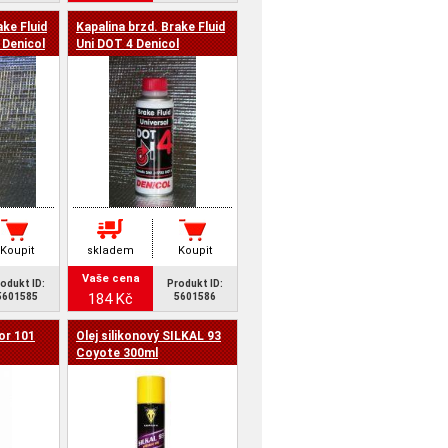
ake Fluid
Kapalina brzd. Brake Fluid
 Denicol
Uni DOT 4 Denicol
Koupit
skladem
Koupit
Vaše cena
odukt ID:
Produkt ID:
184 Kč
5601585
5601586
or 101
Olej silikonový SILKAL 93
Coyote 300ml