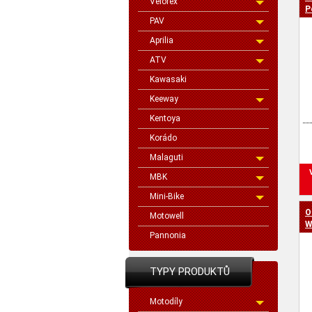
Velorex
cen
P
PAV
Aprilia
ATV
Kawasaki
Keeway
Kentoya
Korádo
Malaguti
MBK
Mini-Bike
O
Motowell
W
Pannonia
TYPY PRODUKTŮ
Motodíly