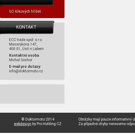
GO klikových hřídelí
KONTAKT
ECC trade spol. s r.o.
Masarykova 147,
400 01, Ústí n Labem
Kontaktní osoba
Michal Sochor
E-mail pro dotazy:
info@doktormoto.cz
© Doktormoto 2014
Obrázky mají pouze informativní c
webdesign
by Pro Holding CZ
Za případné chyby neneseme odp