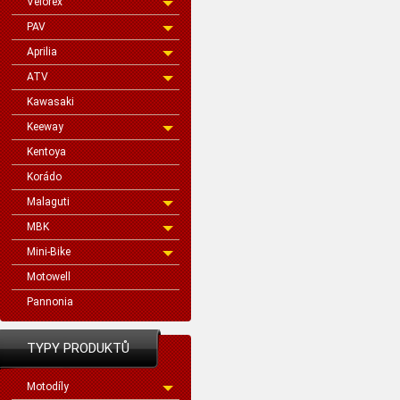
Velorex
PAV
Aprilia
ATV
Kawasaki
Keeway
Kentoya
Korádo
Malaguti
MBK
Mini-Bike
Motowell
Pannonia
TYPY PRODUKTŮ
Motodíly