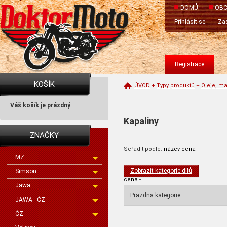
DOMŮ
OBC
Přihlásit se
Zas
Registrace
KOŠÍK
ÚVOD
+
Typy produktů
+
Oleje, ma
Váš košík je prázdný
Kapaliny
ZNAČKY
Seřadit podle:
název
cena +
MZ
Zobrazit kategorie dílů
Simson
cena -
Jawa
Prazdna kategorie
JAWA - ČZ
ČZ