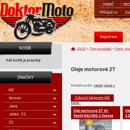
DOMŮ
OBC
Přihlásit se
Zas
Registrace
KOŠÍK
ÚVOD
+
Typy produktů
+
Oleje, ma
Váš košík je prázdný
Oleje motorové 2T
ZNAČKY
Seřadit podle:
název
cena +
MZ
Zobrazit kategorie dílů
Simson
cena -
Jawa
Olej motorový 2T Hi-
Ol
JAWA - ČZ
Synth RACING 2 Syntex
2 
Denicol
ČZ