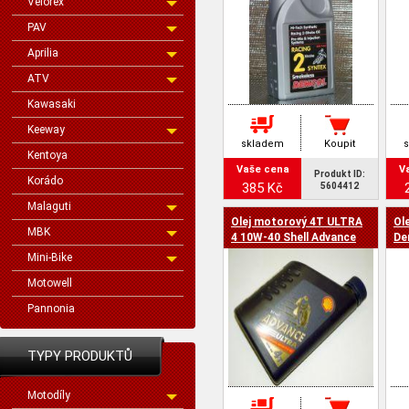
Velorex
PAV
Aprilia
ATV
Kawasaki
Keeway
skladem
Koupit
Kentoya
Vaše cena
V
Produkt ID:
Korádo
385 Kč
5604412
Malaguti
Olej motorový 4T ULTRA
Ol
MBK
4 10W-40 Shell Advance
De
Mini-Bike
Motowell
Pannonia
TYPY PRODUKTŮ
Motodíly