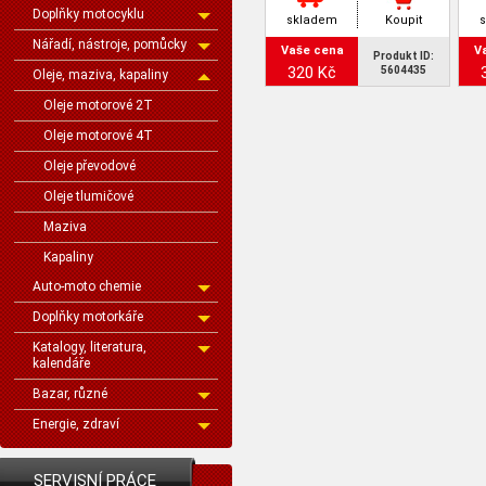
Doplňky motocyklu
skladem
Koupit
Nářadí, nástroje, pomůcky
Vaše cena
V
Produkt ID:
320 Kč
5604435
Oleje, maziva, kapaliny
Oleje motorové 2T
Oleje motorové 4T
Oleje převodové
Oleje tlumičové
Maziva
Kapaliny
Auto-moto chemie
Doplňky motorkáře
Katalogy, literatura,
kalendáře
Bazar, různé
Energie, zdraví
SERVISNÍ PRÁCE