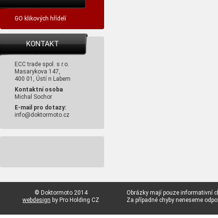
GO klikových hřídelí
KONTAKT
ECC trade spol. s r.o.
Masarykova 147,
400 01, Ústí n Labem
Kontaktní osoba
Michal Sochor
E-mail pro dotazy:
info@doktormoto.cz
© Doktormoto 2014
Obrázky mají pouze informativní c
webdesign
by Pro Holding CZ
Za případné chyby neneseme odp