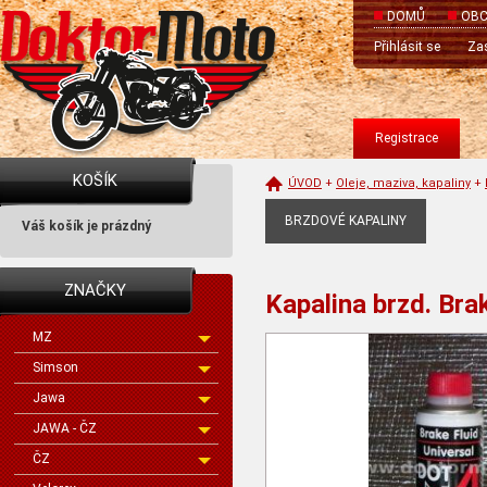
DOMŮ
OBC
Přihlásit se
Zas
Registrace
KOŠÍK
ÚVOD
+
Oleje, maziva, kapaliny
+
BRZDOVÉ KAPALINY
Váš košík je prázdný
ZNAČKY
Kapalina brzd. Bra
MZ
Simson
Jawa
JAWA - ČZ
ČZ