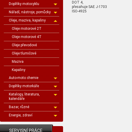
DOT 4,
Doplňky motocyklu
přesahuje SAE J-1703
ISO-4925
Nářadí, nástroje, pomůcky
Oleje, maziva, kapaliny
Oleje motorové 2T
Oleje motorové 4T
Oleje převodové
Oleje tlumičové
Maziva
Kapaliny
Auto-moto chemie
Doplňky motorkáře
Katalogy, literatura,
kalendáře
Bazar, různé
Energie, zdraví
SERVISNÍ PRÁCE