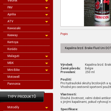
Velorex
PAV
Aprilia
ATV
Kawasaki
Popis
Keeway
Kentoya
Kapalina brzd. Brake Fluid Uni DO
Korádo
Malaguti
MBK
Výrobek:
Kapalina brzd. Brake Fl
Země původu:
Belgie
Mini-Bike
Provedení:
250 ml
Motowell
Použití:
Pro hydraulické okruhy brzdových a 
Pannonia
Vhodné pro cestovně sportovní použití
Vlastnosti:
TYPY PRODUKTŮ
Dlouhá životnost, velmi dobré antikor
s jinými kapalinami, pokud vyhovuj
Motodíly
Specifikace: