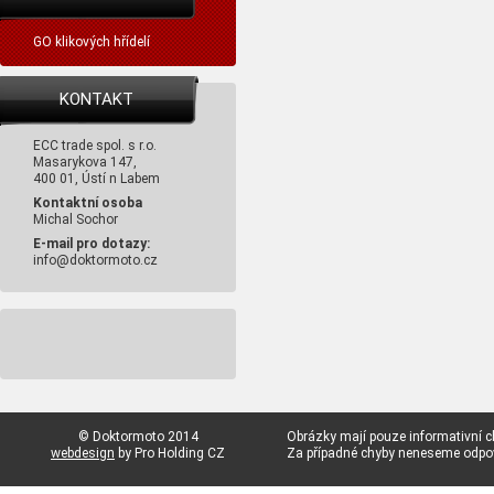
GO klikových hřídelí
KONTAKT
ECC trade spol. s r.o.
Masarykova 147,
400 01, Ústí n Labem
Kontaktní osoba
Michal Sochor
E-mail pro dotazy:
info@doktormoto.cz
© Doktormoto 2014
Obrázky mají pouze informativní c
webdesign
by Pro Holding CZ
Za případné chyby neneseme odp