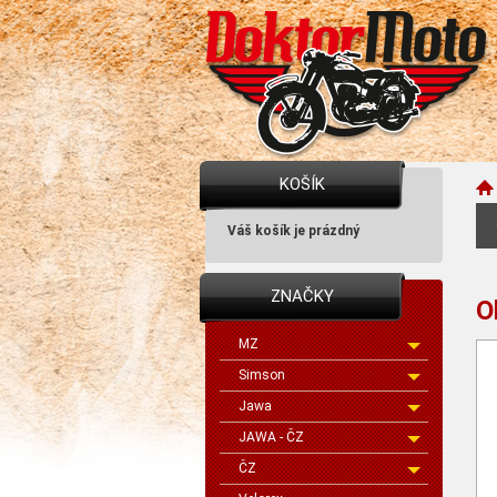
KOŠÍK
Váš košík je prázdný
ZNAČKY
O
MZ
Simson
Jawa
JAWA - ČZ
ČZ