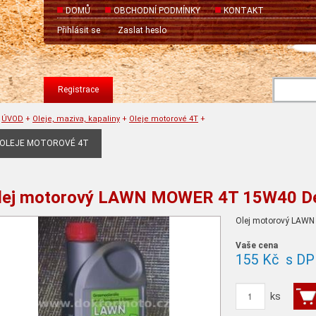
DOMŮ
OBCHODNÍ PODMÍNKY
KONTAKT
Přihlásit se
Zaslat heslo
Registrace
ÚVOD
+
Oleje, maziva, kapaliny
+
Oleje motorové 4T
+
OLEJE MOTOROVÉ 4T
lej motorový LAWN MOWER 4T 15W40 De
Olej motorový LAW
Vaše cena
155 Kč
s DP
ks