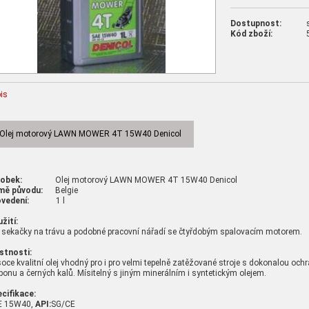
Dostupnost:
Kód zboží:
is
Olej motorový LAWN MOWER 4T 15W40 Denicol
robek:
Olej motorový LAWN MOWER 4T 15W40 Denicol
mě původu:
Belgie
vedení:
1 l
žití:
 sekačky na trávu a podobné pracovní nářadí se čtyřdobým spalovacím motorem.
stnosti:
oce kvalitní olej vhodný pro i pro velmi tepelně zatěžované stroje s dokonalou ochr
bonu a černých kalů. Mísitelný s jiným minerálním i syntetickým olejem.
cifikace:
E 15W40,
API:
SG/CE