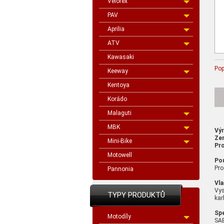
Velorex
PAV
Aprilia
ATV
Kawasaki
Pop
Keeway
Kentoya
Korádo
Malaguti
MBK
Vý
Ze
Mini-Bike
Pro
Motowell
Pou
Pro
Pannonia
Vla
Vys
TYPY PRODUKTŮ
kar
Spe
Motodíly
SA