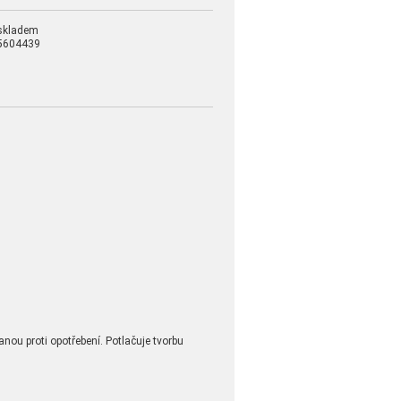
skladem
5604439
anou proti opotřebení. Potlačuje tvorbu