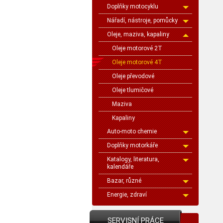
Doplňky motocyklu
Nářadí, nástroje, pomůcky
Oleje, maziva, kapaliny
Oleje motorové 2T
Oleje motorové 4T
Oleje převodové
Oleje tlumičové
Maziva
Kapaliny
Auto-moto chemie
Doplňky motorkáře
Katalogy, literatura,
kalendáře
Bazar, různé
Energie, zdraví
SERVISNÍ PRÁCE