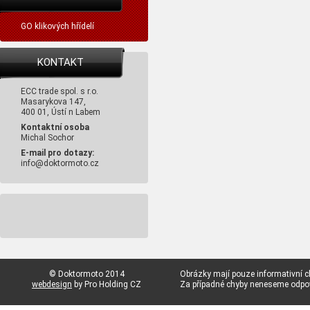
GO klikových hřídelí
KONTAKT
ECC trade spol. s r.o.
Masarykova 147,
400 01, Ústí n Labem
Kontaktní osoba
Michal Sochor
E-mail pro dotazy:
info@doktormoto.cz
© Doktormoto 2014
Obrázky mají pouze informativní c
webdesign
by Pro Holding CZ
Za případné chyby neneseme odp