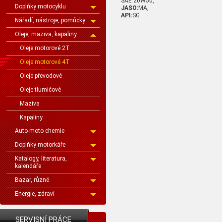
SAE 20W50,
Doplňky motocyklu
JASO:
MA,
API:
SG
Nářadí, nástroje, pomůcky
Oleje, maziva, kapaliny
Oleje motorové 2T
Oleje motorové 4T
Oleje převodové
Oleje tlumičové
Maziva
Kapaliny
Auto-moto chemie
Doplňky motorkáře
Katalogy, literatura,
kalendáře
Bazar, různé
Energie, zdraví
SERVISNÍ PRÁCE