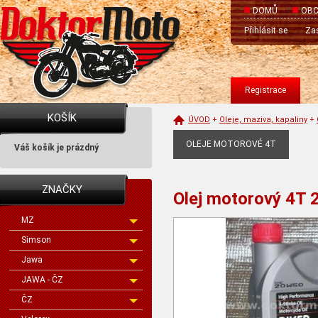
DOMŮ
OBC
Přihlásit se
Zas
Registrace
KOŠÍK
ÚVOD
+
Oleje, maziva, kapaliny
+
OLEJE MOTOROVÉ 4T
Váš košík je prázdný
ZNAČKY
Olej motorový 4T 
MZ
Simson
Jawa
JAWA - ČZ
ČZ