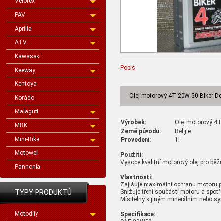
Velorex
PAV
Aprilia
ATV
Kawasaki
Popis
Keeway
Kentoya
Olej motorový 4T 20W-50 Biker De
Korádo
Malaguti
Výrobek:
Olej motorový 4T
MBK
Země původu:
Belgie
Mini-Bike
Provedení:
1l
Motowell
Použití:
Vysoce kvalitní motorový olej pro běž
Pannonia
Vlastnosti:
Zajišuje maximální ochranu motoru pr
TYPY PRODUKTŮ
Snižuje tření součástí motoru a spotř
Mísitelný s jiným minerálním nebo sy
Motodíly
Specifikace: