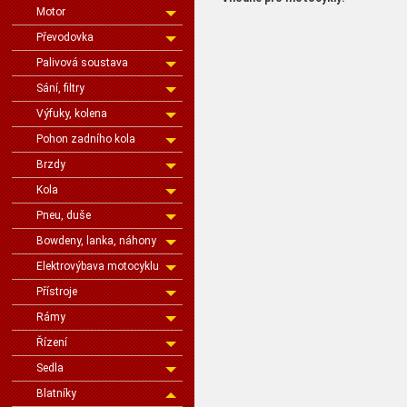
Motor
Převodovka
Palivová soustava
Sání, filtry
Výfuky, kolena
Pohon zadního kola
Brzdy
Kola
Pneu, duše
Bowdeny, lanka, náhony
Elektrovýbava motocyklu
Přístroje
Rámy
Řízení
Sedla
Blatníky