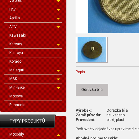
Velorex
PAV
Aprilia
ATV
Kawasaki
Keeway
Kentoya
Korádo
Malaguti
Popis
MBK
Mini-Bike
Odrazka bílá
Motowell
Pannonia
Výrobek:
Odrazka bílá
Země původu:
neuvedeno
Provedení:
plexi, plast
TYPY PRODUKTŮ
Poštovné v objednávce upravíme dle c
Motodíly
Vhodné pro motocykly: