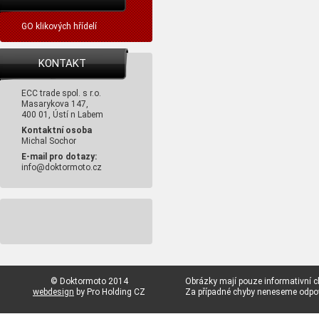
GO klikových hřídelí
KONTAKT
ECC trade spol. s r.o.
Masarykova 147,
400 01, Ústí n Labem
Kontaktní osoba
Michal Sochor
E-mail pro dotazy:
info@doktormoto.cz
© Doktormoto 2014
Obrázky mají pouze informativní c
webdesign
by Pro Holding CZ
Za případné chyby neneseme odp