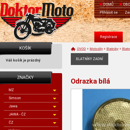
DOMŮ
OBC
Přihlásit se
Zas
Registrace
KOŠÍK
ÚVOD
+
Motodíly
+
Blatníky
+
Blatn
BLATNÍKY ZADNÍ
Váš košík je prázdný
ZNAČKY
Odrazka bílá
MZ
Simson
Jawa
JAWA - ČZ
ČZ