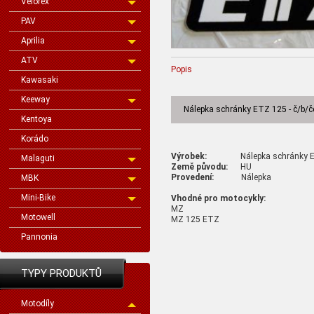
Velorex
PAV
Aprilia
ATV
Popis
Kawasaki
Keeway
Nálepka schránky ETZ 125 - č/b/če
Kentoya
Korádo
Výrobek:
Nálepka schránky ETZ 1
Malaguti
Země původu:
HU
Provedení:
Nálepka
MBK
Mini-Bike
Vhodné pro motocykly:
MZ
Motowell
MZ 125 ETZ
Pannonia
TYPY PRODUKTŮ
Motodíly