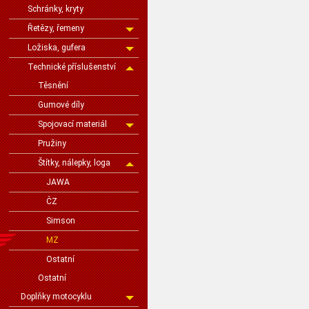
Schránky, kryty
Řetězy, řemeny
Ložiska, gufera
Technické příslušenství
Těsnění
Gumové díly
Spojovací materiál
Pružiny
Štítky, nálepky, loga
JAWA
ČZ
Simson
MZ
Ostatní
Ostatní
Doplňky motocyklu