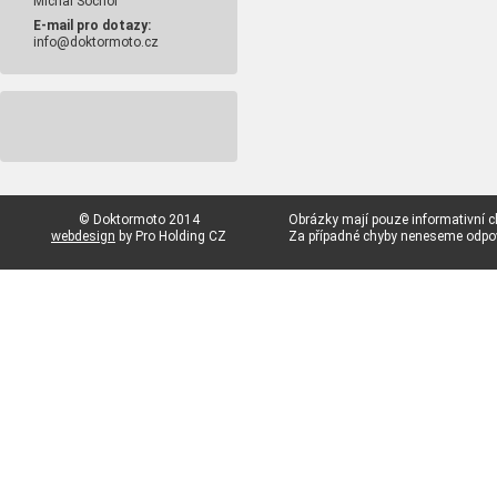
Michal Sochor
E-mail pro dotazy:
info@doktormoto.cz
© Doktormoto 2014
Obrázky mají pouze informativní c
webdesign
by Pro Holding CZ
Za případné chyby neneseme odp