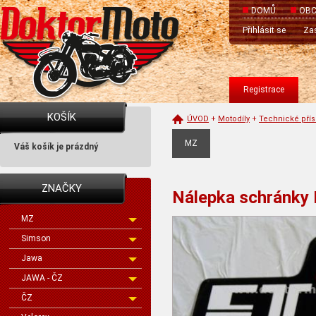
DOMŮ
OBC
Přihlásit se
Zas
Registrace
KOŠÍK
ÚVOD
+
Motodíly
+
Technické přís
MZ
Váš košík je prázdný
ZNAČKY
Nálepka schránky 
MZ
Simson
Jawa
JAWA - ČZ
ČZ