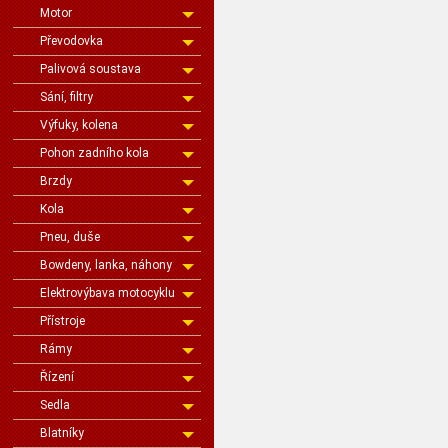
Motor
Převodovka
Palivová soustava
Sání, filtry
Výfuky, kolena
Pohon zadního kola
Brzdy
Kola
Pneu, duše
Bowdeny, lanka, náhony
Elektrovýbava motocyklu
Přístroje
Rámy
Řízení
Sedla
Blatníky