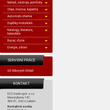
Nářadí, nástroje, pomůcky
Oleje, maziva, kapaliny
Auto-moto chemie
Doplňky motorkáře
Katalogy, literatura,
kalendáře
Bazar, různé
Energie, zdraví
SERVISNÍ PRÁCE
GO klikových hřídelí
KONTAKT
ECC trade spol. s r.o.
Masarykova 147,
400 01, Ústí n Labem
Kontaktní osoba