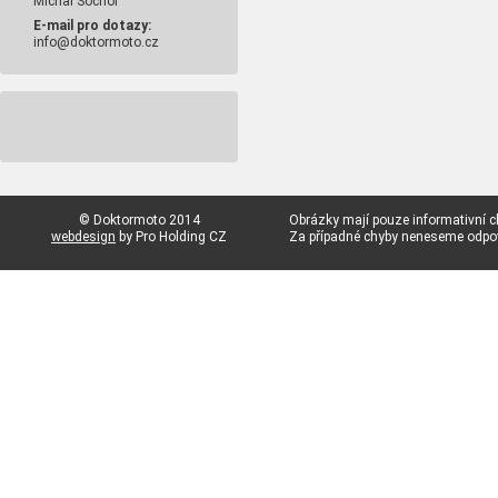
Michal Sochor
E-mail pro dotazy:
info@doktormoto.cz
© Doktormoto 2014
Obrázky mají pouze informativní c
webdesign
by Pro Holding CZ
Za případné chyby neneseme odp