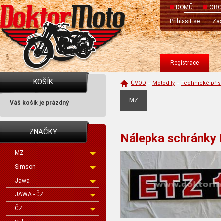
DOMŮ
OBC
Přihlásit se
Zas
Registrace
KOŠÍK
ÚVOD
+
Motodíly
+
Technické přís
MZ
Váš košík je prázdný
ZNAČKY
Nálepka schránky 
MZ
Simson
Jawa
JAWA - ČZ
ČZ