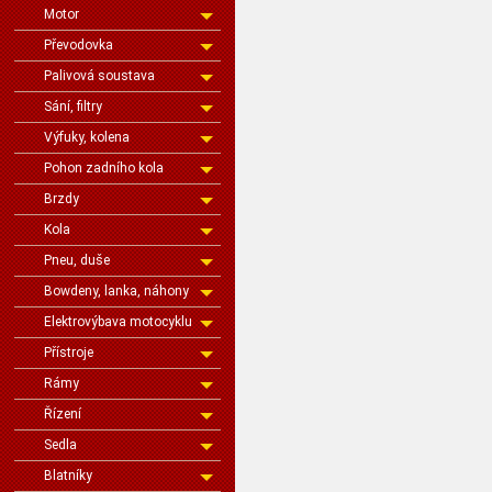
Motor
Převodovka
Palivová soustava
Sání, filtry
Výfuky, kolena
Pohon zadního kola
Brzdy
Kola
Pneu, duše
Bowdeny, lanka, náhony
Elektrovýbava motocyklu
Přístroje
Rámy
Řízení
Sedla
Blatníky