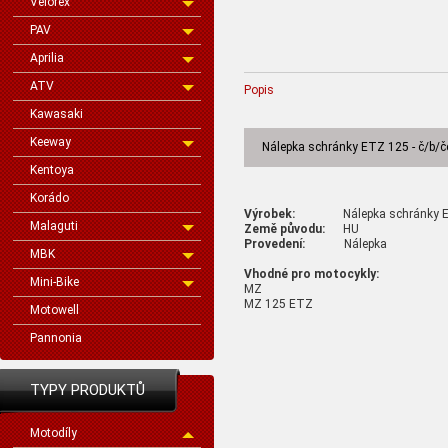
Velorex
PAV
Aprilia
ATV
Popis
Kawasaki
Keeway
Nálepka schránky ETZ 125 - č/b/č
Kentoya
Korádo
Výrobek:
Nálepka schránky ETZ 1
Malaguti
Země původu:
HU
Provedení:
Nálepka
MBK
Vhodné pro motocykly:
Mini-Bike
MZ
MZ 125 ETZ
Motowell
Pannonia
TYPY PRODUKTŮ
Motodíly