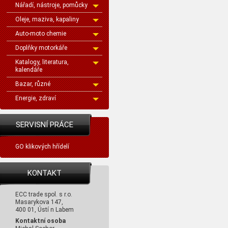
Nářadí, nástroje, pomůcky
Oleje, maziva, kapaliny
Auto-moto chemie
Doplňky motorkáře
Katalogy, literatura,
kalendáře
Bazar, různé
Energie, zdraví
SERVISNÍ PRÁCE
GO klikových hřídelí
KONTAKT
ECC trade spol. s r.o.
Masarykova 147,
400 01, Ústí n Labem
Kontaktní osoba