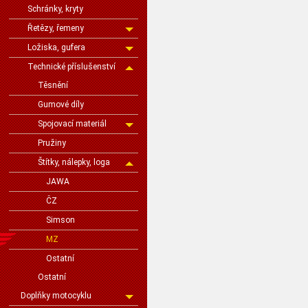
Schránky, kryty
Řetězy, řemeny
Ložiska, gufera
Technické příslušenství
Těsnění
Gumové díly
Spojovací materiál
Pružiny
Štítky, nálepky, loga
JAWA
ČZ
Simson
MZ
Ostatní
Ostatní
Doplňky motocyklu