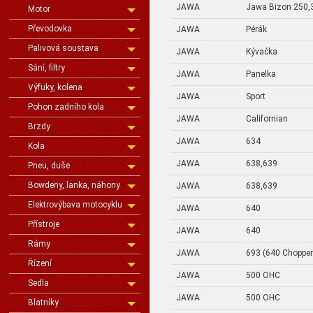
JAWA
Jawa Bizon 250,
Motor
Převodovka
JAWA
Pérák
Palivová soustava
JAWA
Kývačka
Sání, filtry
JAWA
Panelka
Výfuky, kolena
JAWA
Sport
Pohon zadního kola
JAWA
Californian
Brzdy
JAWA
634
Kola
JAWA
638,639
Pneu, duše
Bowdeny, lanka, náhony
JAWA
638,639
Elektrovýbava motocyklu
JAWA
640
Přístroje
JAWA
640
Rámy
JAWA
693 (640 Chopper
Řízení
JAWA
500 OHC
Sedla
JAWA
500 OHC
Blatníky