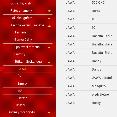
JAWA
500 OHC
Schránky, kryty
Řetězy, řemeny
JAWA
Rotax
Ložiska, gufera
JAWA
90
Technické příslušenství
JAWA
90
Těsnění
JAWA
Babetta, Stella
Gumové díly
JAWA
Babetta, Stella
Spojovací materiál
JAWA
Babetta, Stella
Pružiny
JAWA
Dandy
Štítky, nálepky, loga
JAWA
JAWA
Dandy
ČZ
JAWA
JAWA ostatní
Simson
JAWA
Mosquito
MZ
JAWA
předválečné
Ostatní
JAWA
Robby
Ostatní
Doplňky motocyklu