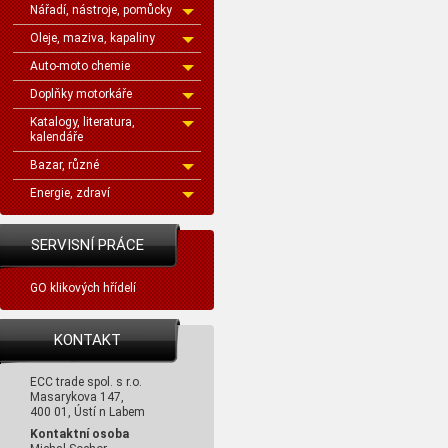
Nářadí, nástroje, pomůcky
Oleje, maziva, kapaliny
Auto-moto chemie
Doplňky motorkáře
Katalogy, literatura,
kalendáře
Bazar, různé
Energie, zdraví
SERVISNÍ PRÁCE
GO klikových hřídelí
KONTAKT
ECC trade spol. s r.o.
Masarykova 147,
400 01, Ústí n Labem
Kontaktní osoba