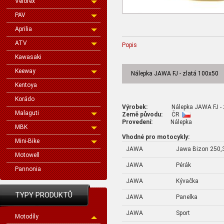
Velorex
PAV
Aprilia
ATV
Popis
Kawasaki
Keeway
Nálepka JAWA FJ - zlatá 100x50
Kentoya
Korádo
Výrobek:
Nálepka JAWA FJ - zl
Malaguti
Země původu:
ČR
Provedení:
Nálepka
MBK
Vhodné pro motocykly:
Mini-Bike
JAWA
Jawa Bizon 250,
Motowell
JAWA
Pérák
Pannonia
JAWA
Kývačka
TYPY PRODUKTŮ
JAWA
Panelka
JAWA
Sport
Motodíly