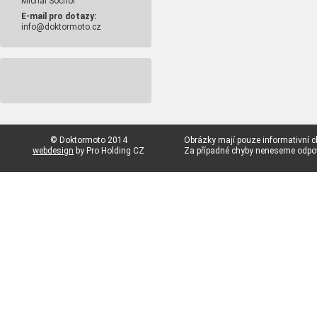
Michal Sochor
E-mail pro dotazy:
info@doktormoto.cz
© Doktormoto 2014
Obrázky mají pouze informativní c
webdesign
by Pro Holding CZ
Za případné chyby neneseme odp