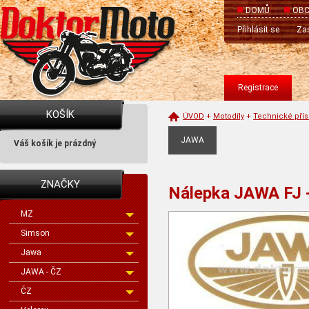
DOMŮ
OBC
Přihlásit se
Zas
Registrace
KOŠÍK
ÚVOD
+
Motodíly
+
Technické přís
JAWA
Váš košík je prázdný
ZNAČKY
Nálepka JAWA FJ -
MZ
Simson
Jawa
JAWA - ČZ
ČZ