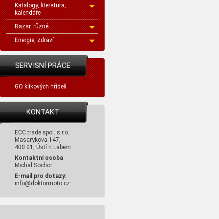
Katalogy, literatura,
kalendáře
Bazar, různé
Energie, zdraví
SERVISNÍ PRÁCE
GO klikových hřídelí
KONTAKT
ECC trade spol. s r.o.
Masarykova 147,
400 01, Ústí n Labem
Kontaktní osoba
Michal Sochor
E-mail pro dotazy:
info@doktormoto.cz