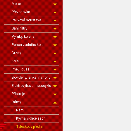
Motor
Převodovka
Palivová soustava
Sání, filtry
Výfuky, kolena
Pohon zadního kola
Brzdy
Kola
Pneu, duše
Bowdeny, lanka, náhony
Elektrovýbava motocyklu
Přístroje
Rámy
Rám
Kyvná vidlice zadní
Teleskopy přední