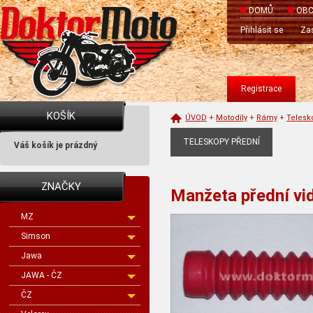
DOMŮ
OBC
Přihlásit se
Zas
Registrace
KOŠÍK
ÚVOD
+
Motodíly
+
Rámy
+
Telesk
TELESKOPY PŘEDNÍ
Váš košík je prázdný
ZNAČKY
Manžeta přední vi
MZ
Simson
Jawa
JAWA - ČZ
ČZ