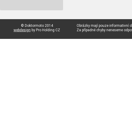
© Doktormoto 2014
Obrázky mají pouze informativní c
webdesign
by Pro Holding CZ
Za případné chyby neneseme odp