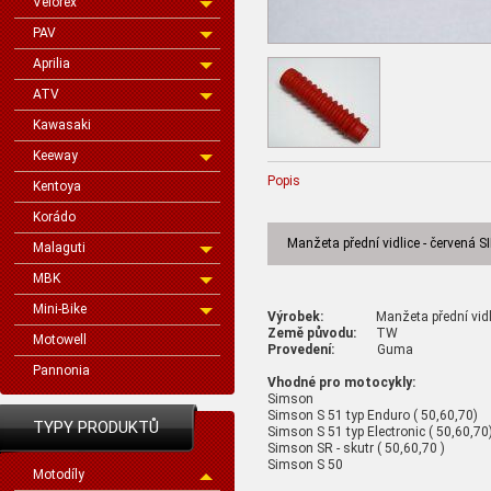
Velorex
PAV
Aprilia
ATV
Kawasaki
Keeway
Popis
Kentoya
Korádo
Manžeta přední vidlice - červená 
Malaguti
MBK
Mini-Bike
Výrobek:
Manžeta přední vidlice
Země původu:
TW
Motowell
Provedení:
Guma
Pannonia
Vhodné pro motocykly:
Simson
Simson S 51 typ Enduro ( 50,60,70)
TYPY PRODUKTŮ
Simson S 51 typ Electronic ( 50,60,70
Simson SR - skutr ( 50,60,70 )
Simson S 50
Motodíly