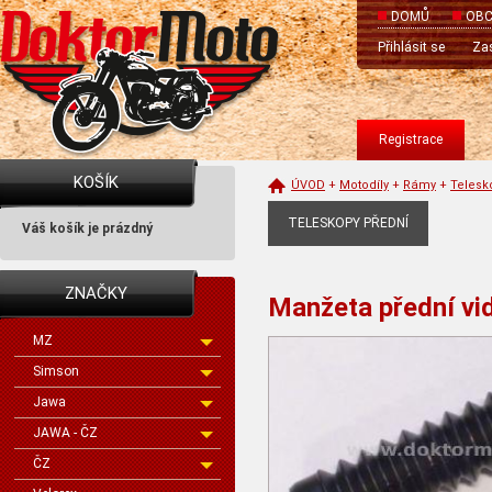
DOMŮ
OBC
Přihlásit se
Zas
Registrace
KOŠÍK
ÚVOD
+
Motodíly
+
Rámy
+
Telesk
TELESKOPY PŘEDNÍ
Váš košík je prázdný
ZNAČKY
Manžeta přední vid
MZ
Simson
Jawa
JAWA - ČZ
ČZ