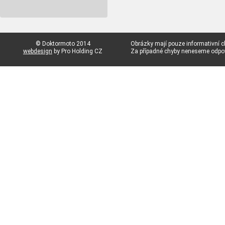
© Doktormoto 2014
Obrázky mají pouze informativní c
webdesign
by Pro Holding CZ
Za případné chyby neneseme odp