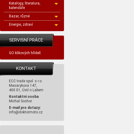
Katalogy, literatura,
kalendáře
Bazar, různé
Energie, zdraví
SERVISNÍ PRÁCE
GO klikových hřídelí
KONTAKT
ECC trade spol. s r.o.
Masarykova 147,
400 01, Ústí n Labem
Kontaktní osoba
Michal Sochor
E-mail pro dotazy:
info@doktormoto.cz