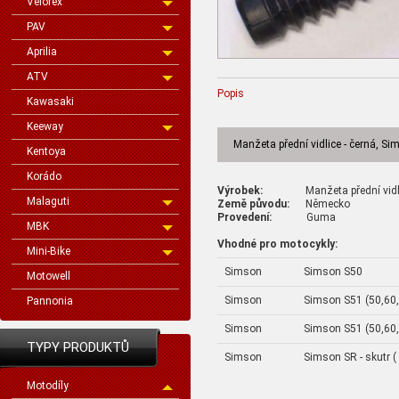
Velorex
PAV
Aprilia
ATV
Popis
Kawasaki
Keeway
Manžeta přední vidlice - černá, S
Kentoya
Korádo
Výrobek:
Manžeta přední vidlice
Malaguti
Země původu:
Německo
Provedení:
Guma
MBK
Vhodné pro motocykly:
Mini-Bike
Simson
Simson S50
Motowell
Simson
Simson S51 (50,60
Pannonia
Simson
Simson S51 (50,60
TYPY PRODUKTŮ
Simson
Simson SR - skutr (
Motodíly