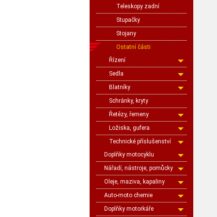
Teleskopy zadní
Stupačky
Stojany
Ostatní části
Řízení
Sedla
Blatníky
Schránky, kryty
Řetězy, řemeny
Ložiska, gufera
Technické příslušenství
Doplňky motocyklu
Nářadí, nástroje, pomůcky
Oleje, maziva, kapaliny
Auto-moto chemie
Doplňky motorkáře