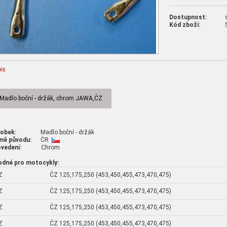
Dostupnost:
Kód zboží:
is
Madlo boční - držák, chrom JAWA,ČZ
robek:
Madlo boční - držák
mě původu:
ČR
vedení:
Chrom
odné pro motocykly:
Z
ČZ 125,175,250 (453,450,455,473,470,475)
Z
ČZ 125,175,250 (453,450,455,473,470,475)
Z
ČZ 125,175,250 (453,450,455,473,470,475)
Z
ČZ 125,175,250 (453,450,455,473,470,475)