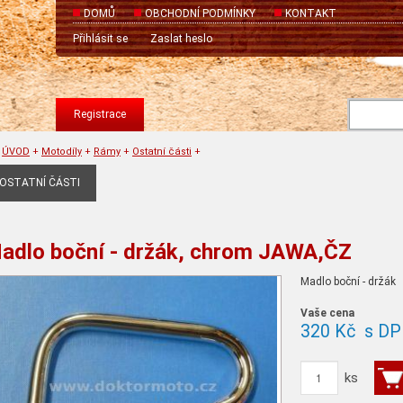
DOMŮ
OBCHODNÍ PODMÍNKY
KONTAKT
Přihlásit se
Zaslat heslo
Registrace
ÚVOD
+
Motodíly
+
Rámy
+
Ostatní části
+
OSTATNÍ ČÁSTI
adlo boční - držák, chrom JAWA,ČZ
Madlo boční - držák
Vaše cena
320 Kč
s DP
ks