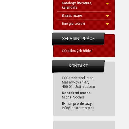
Katalogy, literatura,
kalendáře
Bazar, různé
Energie, zdraví
SERVISNÍ PRÁCE
GO klikových hřídelí
KONTAKT
ECC trade spol. s r.o.
Masarykova 147,
400 01, Ústí n Labem
Kontaktní osoba
Michal Sochor
E-mail pro dotazy:
info@doktormoto.cz