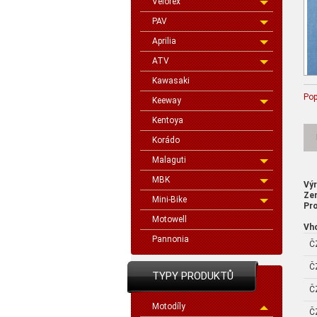
Velorex
PAV
Aprilia
ATV
Kawasaki
Pop
Keeway
Kentoya
Korádo
Malaguti
MBK
Vý
Ze
Mini-Bike
Pro
Motowell
Vh
Pannonia
Č
Č
TYPY PRODUKTŮ
Č
Motodíly
Č