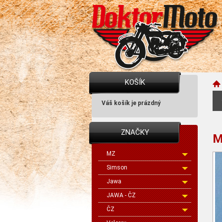
KOŠÍK
Váš košík je prázdný
ZNAČKY
M
MZ
Simson
Jawa
JAWA - ČZ
ČZ