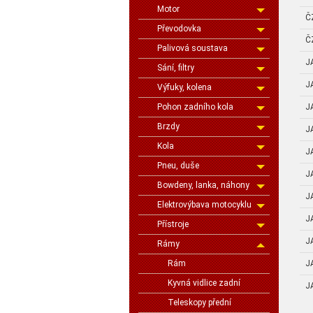
Motor
Č
Převodovka
Č
Palivová soustava
J
Sání, filtry
J
Výfuky, kolena
J
Pohon zadního kola
Brzdy
J
Kola
J
Pneu, duše
J
Bowdeny, lanka, náhony
J
Elektrovýbava motocyklu
J
Přístroje
J
Rámy
J
Rám
Kyvná vidlice zadní
J
Teleskopy přední