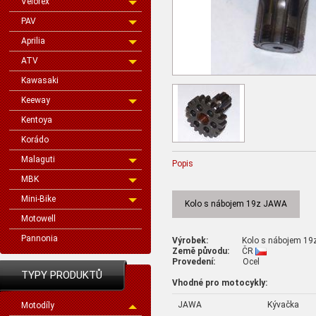
Velorex
PAV
Aprilia
ATV
Kawasaki
Keeway
Kentoya
Korádo
Malaguti
Popis
MBK
Mini-Bike
Kolo s nábojem 19z JAWA
Motowell
Pannonia
Výrobek:
Kolo s nábojem 19
Země původu:
ČR
Provedení:
Ocel
TYPY PRODUKTŮ
Vhodné pro motocykly:
JAWA
Kývačka
Motodíly