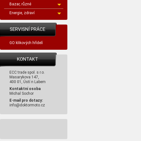
Bazar, různé
Energie, zdraví
SERVISNÍ PRÁCE
GO klikových hřídelí
KONTAKT
ECC trade spol. s r.o.
Masarykova 147,
400 01, Ústí n Labem
Kontaktní osoba
Michal Sochor
E-mail pro dotazy:
info@doktormoto.cz