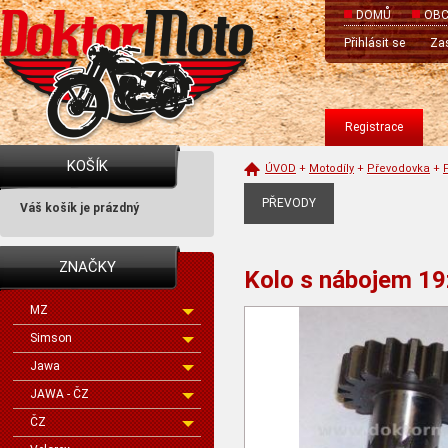
DOMŮ
OBC
Přihlásit se
Zas
Registrace
KOŠÍK
ÚVOD
+
Motodíly
+
Převodovka
+
PŘEVODY
Váš košík je prázdný
ZNAČKY
Kolo s nábojem 1
MZ
Simson
Jawa
JAWA - ČZ
ČZ