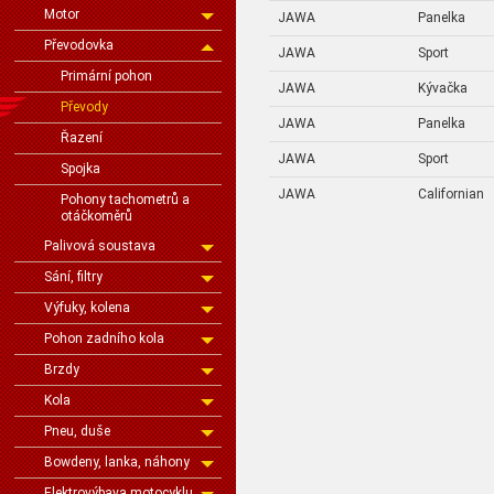
Motor
JAWA
Panelka
Převodovka
JAWA
Sport
Primární pohon
JAWA
Kývačka
Převody
JAWA
Panelka
Řazení
JAWA
Sport
Spojka
JAWA
Californian
Pohony tachometrů a
otáčkoměrů
Palivová soustava
Sání, filtry
Výfuky, kolena
Pohon zadního kola
Brzdy
Kola
Pneu, duše
Bowdeny, lanka, náhony
Elektrovýbava motocyklu