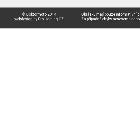
© Doktormoto 2014
Obrázky mají pouze informativní c
webdesign
by Pro Holding CZ
Za případné chyby neneseme odp