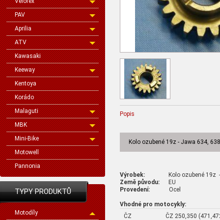
Velorex
PAV
Aprilia
ATV
Kawasaki
Keeway
Kentoya
Korádo
Malaguti
Popis
MBK
Mini-Bike
Kolo ozubené 19z - Jawa 634, 63
Motowell
Pannonia
Výrobek:
Kolo ozubené 19z - 
Země původu:
EU
Provedení:
Ocel
TYPY PRODUKTŮ
Vhodné pro motocykly:
Motodíly
ČZ
ČZ 250,350 (471,472