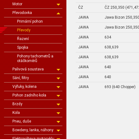
Motor
ČZ
ČZ 250,350 (471,472
Převodovka
JAWA
Jawa Bizon 250,35
Primární pohon
JAWA
Jawa Bizon 250,35
Převody
JAWA
634
Řazení
JAWA
638,639
Spojka
Pohony tachometrů a
JAWA
638,639
otáčkoměrů
JAWA
640
Palivová soustava
JAWA
640
Sání, filtry
Výfuky, kolena
JAWA
693 (640 Chopper)
Pohon zadního kola
Brzdy
Kola
Pneu, duše
Bowdeny, lanka, náhony
Elektrovýbava motocyklu