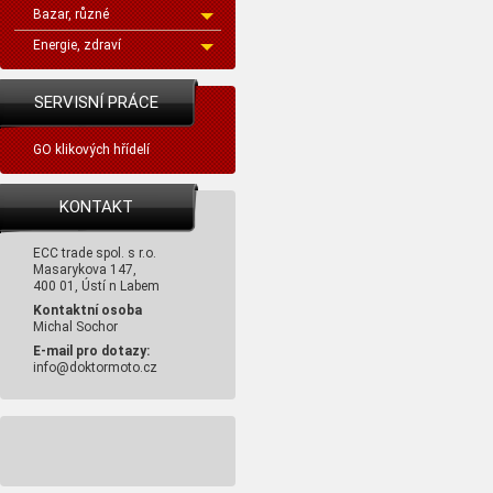
Bazar, různé
Energie, zdraví
SERVISNÍ PRÁCE
GO klikových hřídelí
KONTAKT
ECC trade spol. s r.o.
Masarykova 147,
400 01, Ústí n Labem
Kontaktní osoba
Michal Sochor
E-mail pro dotazy:
info@doktormoto.cz