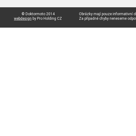
© Doktormoto 2014
Obrázky mají pouze informativní c
webdesign
by Pro Holding CZ
Za případné chyby neneseme odp