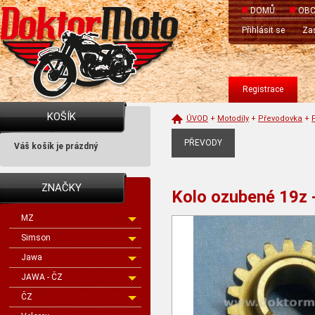
DOMŮ
OBC
Přihlásit se
Zas
Registrace
KOŠÍK
ÚVOD
+
Motodíly
+
Převodovka
+
PŘEVODY
Váš košík je prázdný
ZNAČKY
Kolo ozubené 19z 
MZ
Simson
Jawa
JAWA - ČZ
ČZ