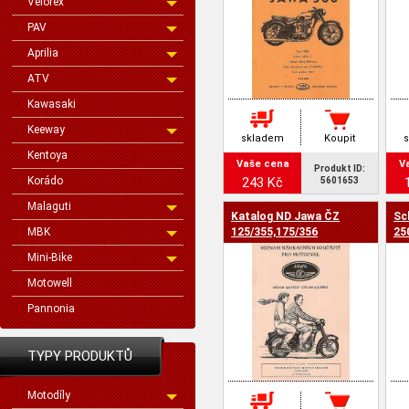
Velorex
PAV
Aprilia
ATV
Kawasaki
Keeway
skladem
Koupit
Kentoya
Vaše cena
V
Produkt ID:
Korádo
243 Kč
5601653
Malaguti
Katalog ND Jawa ČZ
Sc
MBK
125/355,175/356
25
Mini-Bike
Motowell
Pannonia
TYPY PRODUKTŮ
Motodíly