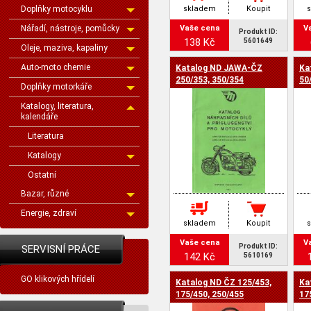
Doplňky motocyklu
skladem
Koupit
Nářadí, nástroje, pomůcky
Vaše cena
V
Produkt ID:
138 Kč
5601649
Oleje, maziva, kapaliny
Auto-moto chemie
Katalog ND JAWA-ČZ
Ka
250/353, 350/354
50
Doplňky motorkáře
Katalogy, literatura,
kalendáře
Literatura
Katalogy
Ostatní
Bazar, různé
Energie, zdraví
skladem
Koupit
Vaše cena
V
Produkt ID:
SERVISNÍ PRÁCE
142 Kč
5610169
GO klikových hřídelí
Katalog ND ČZ 125/453,
Ka
175/450, 250/455
17