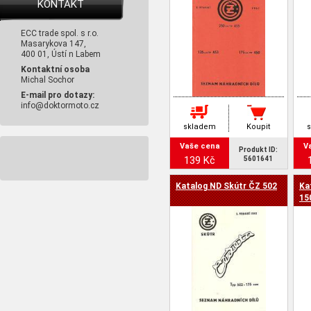
KONTAKT
ECC trade spol. s r.o.
Masarykova 147,
400 01, Ústí n Labem
Kontaktní osoba
Michal Sochor
E-mail pro dotazy:
info@doktormoto.cz
skladem
Koupit
Vaše cena
V
Produkt ID:
139 Kč
5601641
Katalog ND Skútr ČZ 502
Ka
15