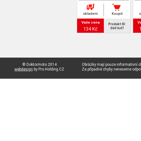
skladem
Koupit
Vaše cena
V
Produkt ID:
134 Kč
5601647
© Doktormoto 2014
Obrázky mají pouze informativní c
webdesign
by Pro Holding CZ
Za případné chyby neneseme odp