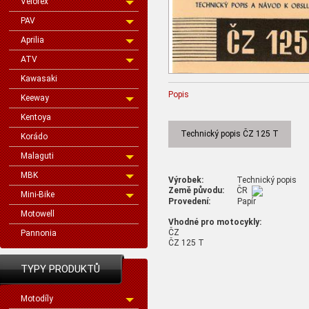
Velorex
PAV
Aprilia
ATV
Kawasaki
Popis
Keeway
Kentoya
Technický popis ČZ 125 T
Korádo
Malaguti
MBK
Výrobek:
Technický popis
Země původu:
ČR
Mini-Bike
Provedení:
Papír
Motowell
Vhodné pro motocykly:
ČZ
Pannonia
ČZ 125 T
TYPY PRODUKTŮ
Motodíly