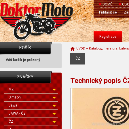
DOMŮ
OBC
Přihlásit se
Zas
Registrace
KOŠÍK
ÚVOD
+
Katalogy, literatura, kale
ČZ
Váš košík je prázdný
ZNAČKY
Technický popis Č
MZ
Simson
Jawa
JAWA - ČZ
ČZ