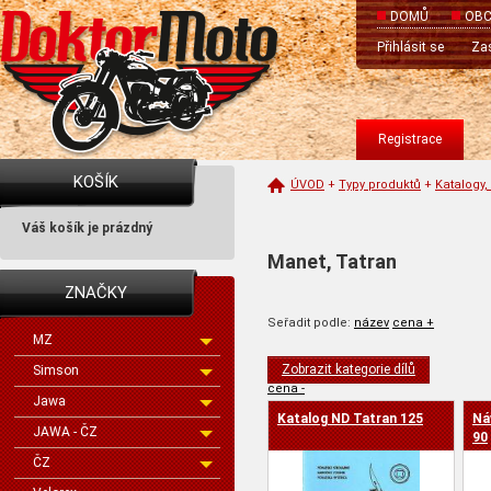
DOMŮ
OBC
Přihlásit se
Zas
Registrace
KOŠÍK
ÚVOD
+
Typy produktů
+
Katalogy,
Váš košík je prázdný
Manet, Tatran
ZNAČKY
Seřadit podle:
název
cena +
MZ
Zobrazit kategorie dílů
Simson
cena -
Jawa
Katalog ND Tatran 125
Ná
JAWA - ČZ
90
ČZ