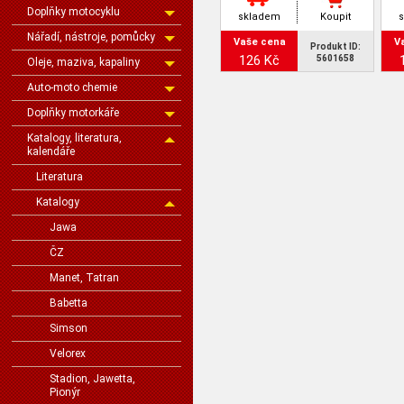
Doplňky motocyklu
skladem
Koupit
Nářadí, nástroje, pomůcky
Vaše cena
V
Produkt ID:
126 Kč
5601658
Oleje, maziva, kapaliny
Auto-moto chemie
Doplňky motorkáře
Katalogy, literatura,
kalendáře
Literatura
Katalogy
Jawa
ČZ
Manet, Tatran
Babetta
Simson
Velorex
Stadion, Jawetta,
Pionýr