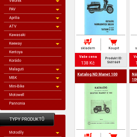
Velorex
PAV
Aprilia
ATV
Kawasaki
Keeway
skladem
Koupit
Kentoya
Vaše cena
V
Produkt ID:
Korádo
138 Kč
5601669
Malaguti
Katalog ND Manet 100
Ná
MBK
10
Mini-Bike
Motowell
Pannonia
TYPY PRODUKTŮ
Motodíly