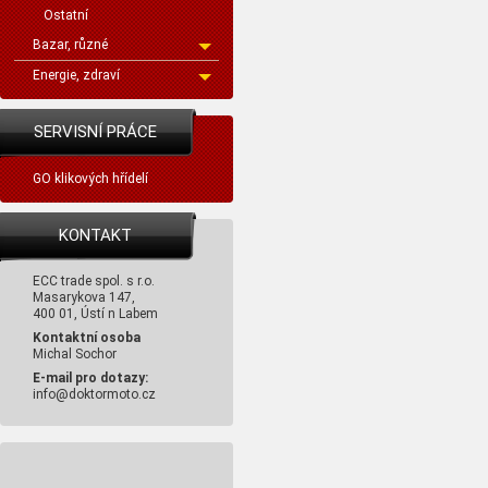
Ostatní
Bazar, různé
Energie, zdraví
SERVISNÍ PRÁCE
GO klikových hřídelí
KONTAKT
ECC trade spol. s r.o.
Masarykova 147,
400 01, Ústí n Labem
Kontaktní osoba
Michal Sochor
E-mail pro dotazy:
info@doktormoto.cz