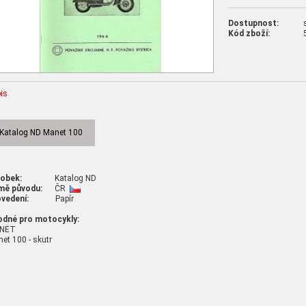
Dostupnost:
Kód zboží:
is
Katalog ND Manet 100
robek:
Katalog ND
mě původu:
ČR
vedení:
Papír
odné pro motocykly:
NET
et 100 - skutr