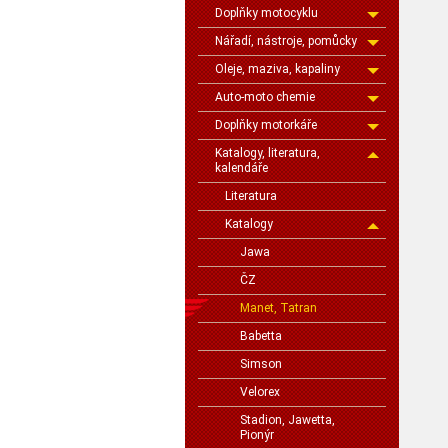
Doplňky motocyklu
Nářadí, nástroje, pomůcky
Oleje, maziva, kapaliny
Auto-moto chemie
Doplňky motorkáře
Katalogy, literatura,
kalendáře
Literatura
Katalogy
Jawa
ČZ
Manet, Tatran
Babetta
Simson
Velorex
Stadion, Jawetta,
Pionýr