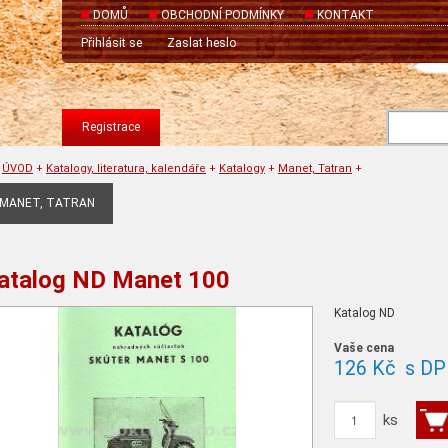
DOMŮ
OBCHODNÍ PODMÍNKY
KONTAKT
Přihlásit se
Zaslat heslo
Registrace
ÚVOD
+
Katalogy, literatura, kalendáře
+
Katalogy
+
Manet, Tatran
+
MANET, TATRAN
atalog ND Manet 100
Katalog ND
Vaše cena
126 Kč
s DP
ks