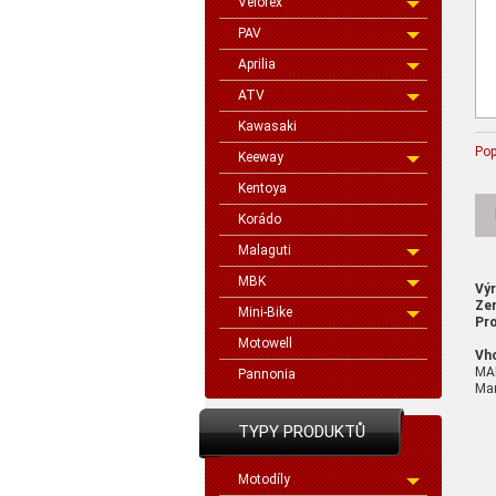
Velorex
PAV
Aprilia
ATV
Kawasaki
Pop
Keeway
Kentoya
Korádo
Malaguti
MBK
Vý
Ze
Mini-Bike
Pro
Motowell
Vh
MA
Pannonia
Man
TYPY PRODUKTŮ
Motodíly