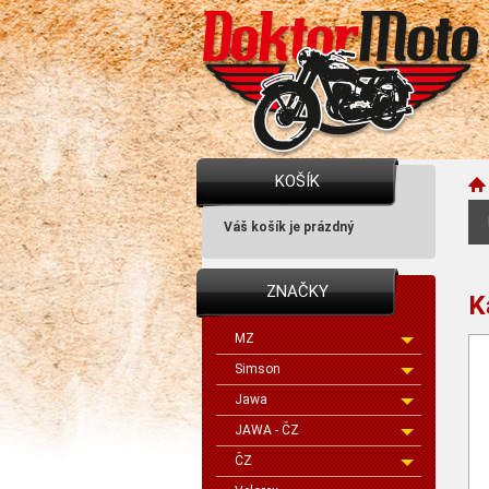
KOŠÍK
Váš košík je prázdný
ZNAČKY
K
MZ
Simson
Jawa
JAWA - ČZ
ČZ