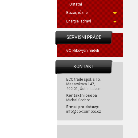
Ostatní
Bazar, různé
Energie, zdraví
SERVISNÍ PRÁCE
GO klikových hřídelí
KONTAKT
ECC trade spol. s r.o.
Masarykova 147,
400 01, Ústí n Labem
Kontaktní osoba
Michal Sochor
E-mail pro dotazy:
info@doktormoto.cz