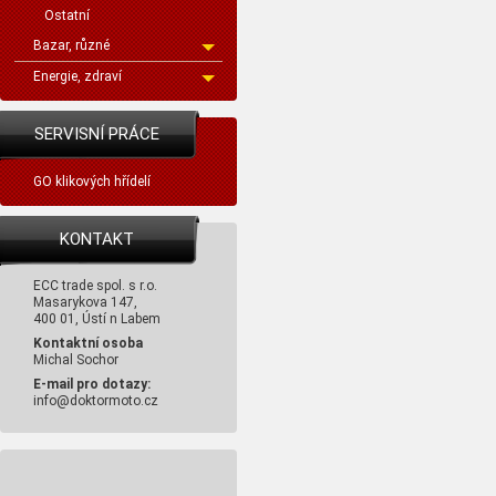
Ostatní
Bazar, různé
Energie, zdraví
SERVISNÍ PRÁCE
GO klikových hřídelí
KONTAKT
ECC trade spol. s r.o.
Masarykova 147,
400 01, Ústí n Labem
Kontaktní osoba
Michal Sochor
E-mail pro dotazy:
info@doktormoto.cz