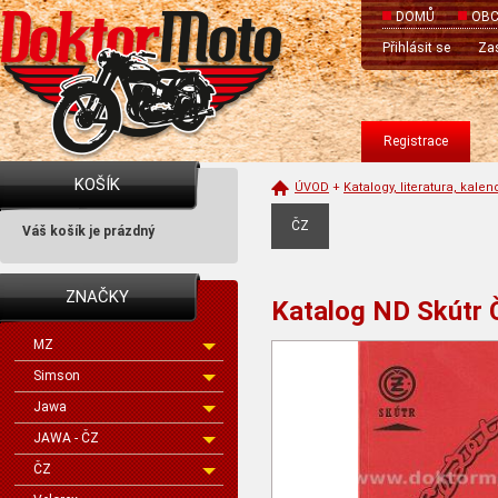
DOMŮ
OBC
Přihlásit se
Zas
Registrace
KOŠÍK
ÚVOD
+
Katalogy, literatura, kale
ČZ
Váš košík je prázdný
ZNAČKY
Katalog ND Skútr 
MZ
Simson
Jawa
JAWA - ČZ
ČZ