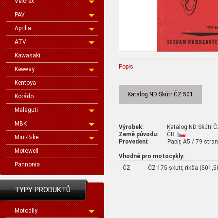
Velorex
PAV
Aprilia
ATV
Kawasaki
Popis
Keeway
Kentoya
Katalog ND Skútr ČZ 501
Korádo
Malaguti
MBK
Výrobek:
Katalog ND Skútr ČZ
Země původu:
ČR
Mini-Bike
Provedení:
Papír, A5 / 79 stran
Motowell
Vhodné pro motocykly:
Pannonia
ČZ
ČZ 175 skutr, rikša (501,
TYPY PRODUKTŮ
Motodíly