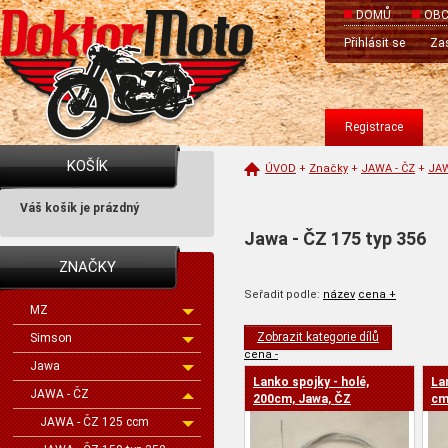
DOMŮ
OBC
Přihlásit se
Zas
Registrace
KOŠÍK
ÚVOD
+
Značky
+
JAWA - ČZ
+
JAW
Váš košík je prázdný
Jawa - ČZ 175 typ 356
ZNAČKY
Seřadit podle:
název
cena +
MZ
Zobrazit kategorie dílů
Simson
cena -
Jawa
Lanko spojky - holé,
La
JAWA - ČZ
200cm, Jawa, ČZ
cm
JAWA - ČZ 125 ccm