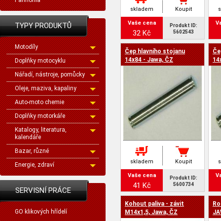
Pannonia
skladem
Koupit
Vaše cena
V
TYPY PRODUKTŮ
Produkt ID:
32 Kč
5602543
Motodíly
Čep hlavního stojanu
Če
14x84 - Jawa, ČZ
14
Doplňky motocyklu
Nářadí, nástroje, pomůcky
Oleje, maziva, kapaliny
Auto-moto chemie
Doplňky motorkáře
Katalogy, literatura,
kalendáře
Bazar, různé
skladem
Koupit
Energie, zdraví
Vaše cena
V
Produkt ID:
41 Kč
5600734
SERVISNÍ PRÁCE
Kohout paliva - závit
Ro
GO klikových hřídelí
M14x1,5, Jawa, ČZ
JA