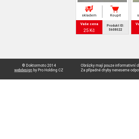
skladem
Koupit
Vaše cena
V
Produkt ID:
25 Kč
5608022
© Doktormoto 2014
Obrázky mají pouze informativní c
webdesign
by Pro Holding CZ
Za případné chyby neneseme odp