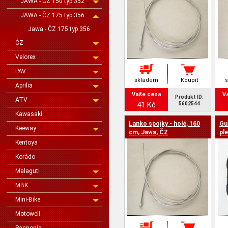
JAWA - ČZ 150 typ 352
JAWA - ČZ 175 typ 356
Jawa - ČZ 175 typ 356
ČZ
Velorex
PAV
skladem
Koupit
Aprilia
Vaše cena
V
Produkt ID:
ATV
41 Kč
5602544
Kawasaki
Lanko spojky - holé, 160
Gu
Keeway
cm, Jawa, ČZ
pl
JA
Kentoya
Korádo
Malaguti
MBK
Mini-Bike
Motowell