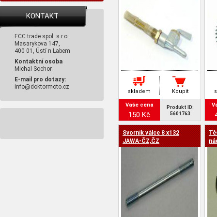
KONTAKT
ECC trade spol. s r.o.
Masarykova 147,
400 01, Ústí n Labem
Kontaktní osoba
Michal Sochor
E-mail pro dotazy:
info@doktormoto.cz
skladem
Koupit
Vaše cena
V
Produkt ID:
150 Kč
5601763
Svorník válce 8 x132
Tě
JAWA-ČZ,ČZ
ná