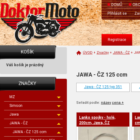
DOMŮ
OBC
Přihlásit se
Zas
Registrace
KOŠÍK
ÚVOD
+
Značky
+
JAWA - ČZ
+
JAW
Váš košík je prázdný
JAWA - ČZ 125 ccm
ZNAČKY
Jawa - ČZ 125 typ 351
MZ
Seřadit podle:
název
cena +
Simson
Jawa
Lanko spojky - holé,
La
cena -
200cm, Jawa, ČZ
cm
JAWA - ČZ
JAWA - ČZ 125 ccm