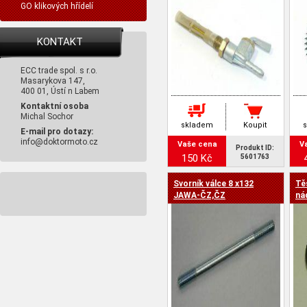
GO klikových hřídelí
KONTAKT
ECC trade spol. s r.o.
Masarykova 147,
400 01, Ústí n Labem
Kontaktní osoba
Michal Sochor
skladem
Koupit
E-mail pro dotazy:
info@doktormoto.cz
Vaše cena
V
Produkt ID:
150 Kč
5601763
Svorník válce 8 x132
Tě
JAWA-ČZ,ČZ
ná