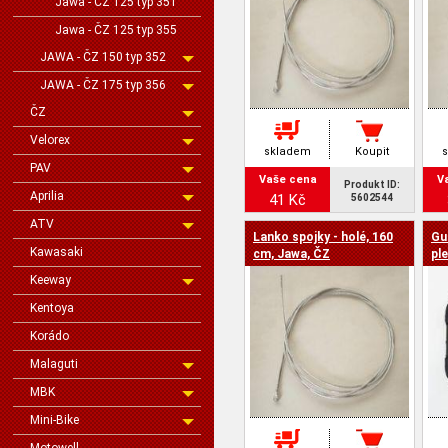
Jawa - ČZ 125 typ 351
Jawa - ČZ 125 typ 355
JAWA - ČZ 150 typ 352
JAWA - ČZ 175 typ 356
ČZ
Velorex
skladem
Koupit
PAV
Vaše cena
V
Produkt ID:
Aprilia
41 Kč
5602544
ATV
Lanko spojky - holé, 160
Gu
Kawasaki
cm, Jawa, ČZ
pl
JA
Keeway
Kentoya
Korádo
Malaguti
MBK
Mini-Bike