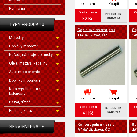
Motowell
skladem
Koupit
Pannonia
Vaše cena
V
Produkt ID:
32 Kč
5602543
TYPY PRODUKTŮ
Čep hlavního stojanu
Če
14x84 - Jawa, ČZ
14
Motodíly
Doplňky motocyklu
Nářadí, nástroje, pomůcky
Oleje, maziva, kapaliny
Auto-moto chemie
Doplňky motorkáře
Katalogy, literatura,
kalendáře
skladem
Koupit
Bazar, různé
Vaše cena
V
Produkt ID:
Energie, zdraví
41 Kč
5600734
Kohout paliva - závit
Ro
SERVISNÍ PRÁCE
M14x1,5, Jawa, ČZ
JA