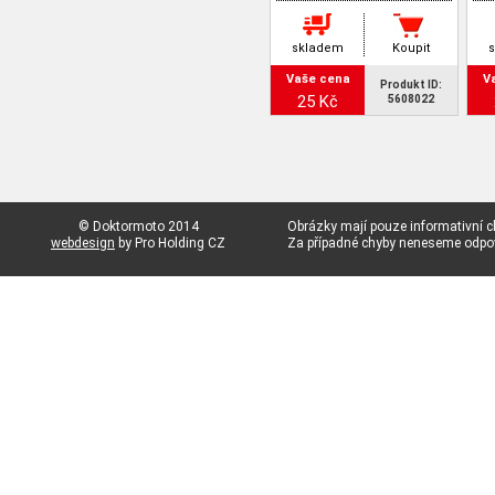
skladem
Koupit
Vaše cena
V
Produkt ID:
25 Kč
5608022
© Doktormoto 2014
Obrázky mají pouze informativní c
webdesign
by Pro Holding CZ
Za případné chyby neneseme odp