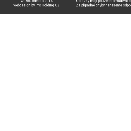
© Doktormoto 2014
Obrázky mají pouze informativní c
webdesign
by Pro Holding CZ
Za případné chyby neneseme odp