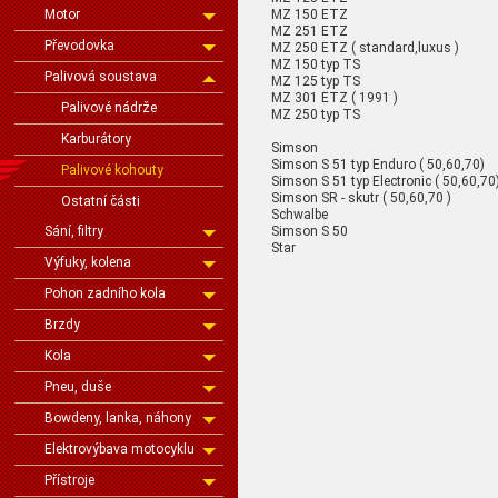
MZ 150 ETZ
Motor
MZ 251 ETZ
Převodovka
MZ 250 ETZ ( standard,luxus )
MZ 150 typ TS
Palivová soustava
MZ 125 typ TS
MZ 301 ETZ ( 1991 )
Palivové nádrže
MZ 250 typ TS
Karburátory
Simson
Simson S 51 typ Enduro ( 50,60,70)
Palivové kohouty
Simson S 51 typ Electronic ( 50,60,70
Simson SR - skutr ( 50,60,70 )
Ostatní části
Schwalbe
Simson S 50
Sání, filtry
Star
Výfuky, kolena
Pohon zadního kola
Brzdy
Kola
Pneu, duše
Bowdeny, lanka, náhony
Elektrovýbava motocyklu
Přístroje