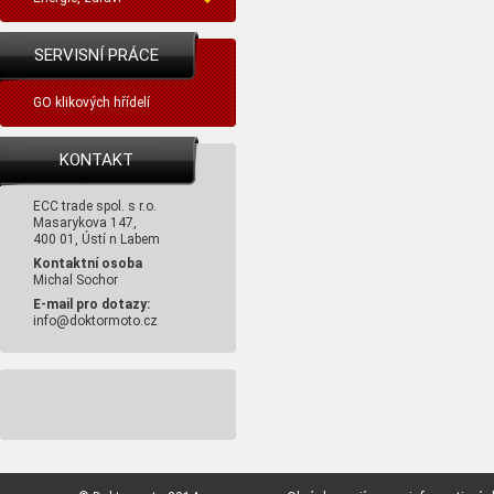
SERVISNÍ PRÁCE
GO klikových hřídelí
KONTAKT
ECC trade spol. s r.o.
Masarykova 147,
400 01, Ústí n Labem
Kontaktní osoba
Michal Sochor
E-mail pro dotazy:
info@doktormoto.cz