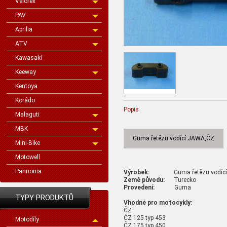
Velorex
PAV
Aprilia
ATV
Kawasaki
Keeway
Kentoya
Korádo
Popis
Malaguti
MBK
Guma řetězu vodící JAWA,ČZ
Mini-Bike
Motowell
Pannonia
Výrobek:
Guma řetězu vodící
Země původu:
Turecko
Provedení:
Guma
TYPY PRODUKTŮ
Vhodné pro motocykly:
ČZ
ČZ 125 typ 453
Motodíly
ČZ 175 typ 450