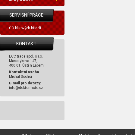
SERVISNÍ PRÁCE
GO klikových hřídelí
KONTAKT
ECC trade spol. s r.o.
Masarykova 147,
400 01, Ústí n Labem
Kontaktní osoba
Michal Sochor
E-mail pro dotazy:
info@doktormoto.cz