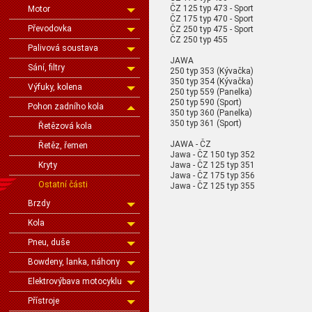
ČZ 125 typ 473 - Sport
Motor
ČZ 175 typ 470 - Sport
Převodovka
ČZ 250 typ 475 - Sport
ČZ 250 typ 455
Palivová soustava
JAWA
Sání, filtry
250 typ 353 (Kývačka)
350 typ 354 (Kývačka)
Výfuky, kolena
250 typ 559 (Panelka)
250 typ 590 (Sport)
Pohon zadního kola
350 typ 360 (Panelka)
350 typ 361 (Sport)
Řetězová kola
JAWA - ČZ
Řetěz, řemen
Jawa - ČZ 150 typ 352
Jawa - ČZ 125 typ 351
Kryty
Jawa - ČZ 175 typ 356
Ostatní části
Jawa - ČZ 125 typ 355
Brzdy
Kola
Pneu, duše
Bowdeny, lanka, náhony
Elektrovýbava motocyklu
Přístroje