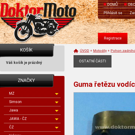
DOMŮ
OBC
Přihlásit se
Zas
Registrace
KOŠÍK
ÚVOD
+
Motodíly
+
Pohon zadního
OSTATNÍ ČÁSTI
Váš košík je prázdný
ZNAČKY
Guma řetězu vodí
MZ
Simson
Jawa
JAWA - ČZ
ČZ