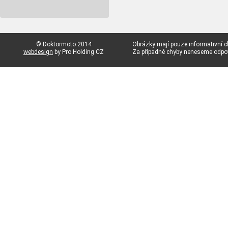
© Doktormoto 2014
Obrázky mají pouze informativní c
webdesign
by Pro Holding CZ
Za případné chyby neneseme odp