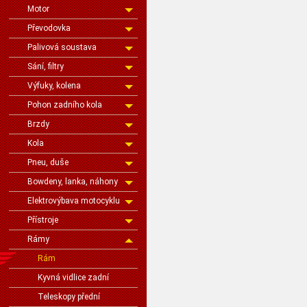
Motor
Převodovka
Palivová soustava
Sání, filtry
Výfuky, kolena
Pohon zadního kola
Brzdy
Kola
Pneu, duše
Bowdeny, lanka, náhony
Elektrovýbava motocyklu
Přístroje
Rámy
Rám
Kyvná vidlice zadní
Teleskopy přední