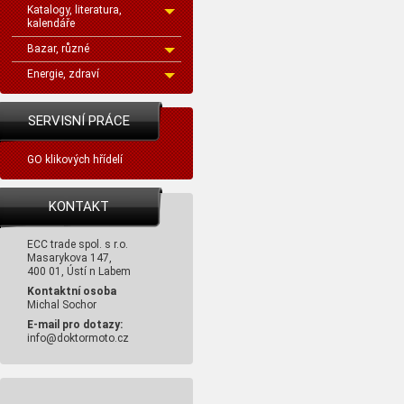
Katalogy, literatura,
kalendáře
Bazar, různé
Energie, zdraví
SERVISNÍ PRÁCE
GO klikových hřídelí
KONTAKT
ECC trade spol. s r.o.
Masarykova 147,
400 01, Ústí n Labem
Kontaktní osoba
Michal Sochor
E-mail pro dotazy:
info@doktormoto.cz