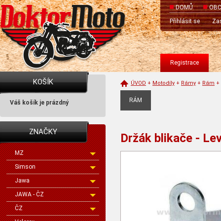
DOMŮ
OBC
Přihlásit se
Zas
Registrace
KOŠÍK
ÚVOD
+
Motodíly
+
Rámy
+
Rám
+
RÁM
Váš košík je prázdný
ZNAČKY
Držák blikače - Le
MZ
Simson
Jawa
JAWA - ČZ
ČZ