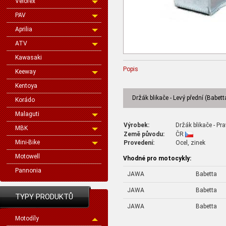
Velorex
PAV
Aprilia
ATV
Kawasaki
Popis
Keeway
Kentoya
Držák blikače - Levý přední (Babett
Korádo
Malaguti
Výrobek:
Držák blikače - Pra
MBK
Země původu:
ČR
Mini-Bike
Provedení:
Ocel, zinek
Motowell
Vhodné pro motocykly:
Pannonia
JAWA
Babetta
JAWA
Babetta
TYPY PRODUKTŮ
JAWA
Babetta
Motodíly