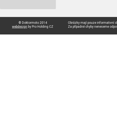
© Doktormoto 2014
Obrázky mají pouze informativní c
webdesign
by Pro Holding CZ
Za případné chyby neneseme odp