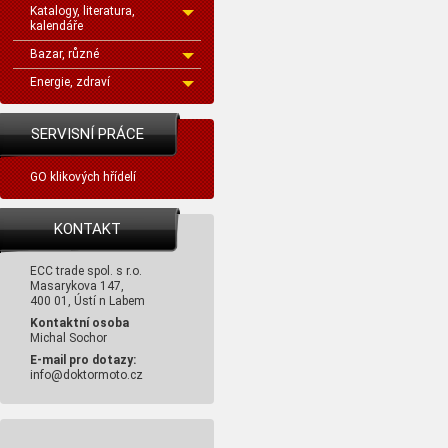
Katalogy, literatura,
kalendáře
Bazar, různé
Energie, zdraví
SERVISNÍ PRÁCE
GO klikových hřídelí
KONTAKT
ECC trade spol. s r.o.
Masarykova 147,
400 01, Ústí n Labem
Kontaktní osoba
Michal Sochor
E-mail pro dotazy:
info@doktormoto.cz