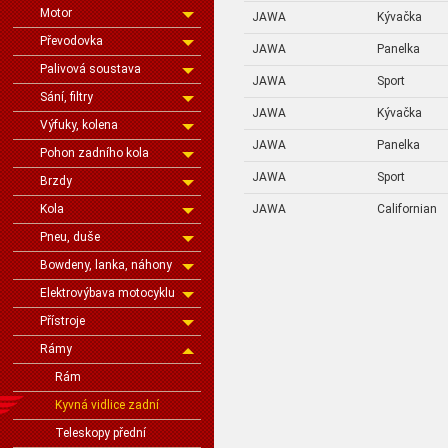
Motor
JAWA
Kývačka
Převodovka
JAWA
Panelka
Palivová soustava
JAWA
Sport
Sání, filtry
JAWA
Kývačka
Výfuky, kolena
JAWA
Panelka
Pohon zadního kola
JAWA
Sport
Brzdy
JAWA
Californian
Kola
Pneu, duše
Bowdeny, lanka, náhony
Elektrovýbava motocyklu
Přístroje
Rámy
Rám
Kyvná vidlice zadní
Teleskopy přední