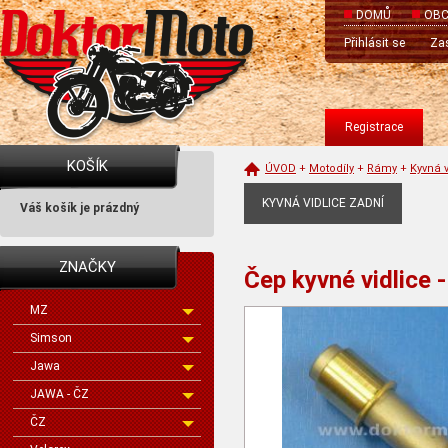
DOMŮ
OBC
Přihlásit se
Zas
Registrace
KOŠÍK
ÚVOD
+
Motodíly
+
Rámy
+
Kyvná v
KYVNÁ VIDLICE ZADNÍ
Váš košík je prázdný
ZNAČKY
Čep kyvné vidlice
MZ
Simson
Jawa
JAWA - ČZ
ČZ