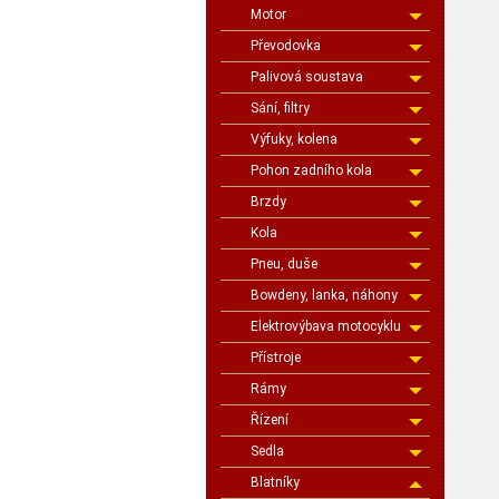
Motor
Převodovka
Palivová soustava
Sání, filtry
Výfuky, kolena
Pohon zadního kola
Brzdy
Kola
Pneu, duše
Bowdeny, lanka, náhony
Elektrovýbava motocyklu
Přístroje
Rámy
Řízení
Sedla
Blatníky