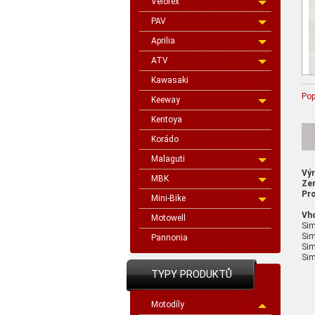
Velorex
PAV
Aprilia
ATV
Kawasaki
Pop
Keeway
Kentoya
Korádo
Malaguti
Vý
MBK
Ze
Pro
Mini-Bike
Vh
Motowell
Si
Sim
Pannonia
Sim
Sim
TYPY PRODUKTŮ
Motodíly