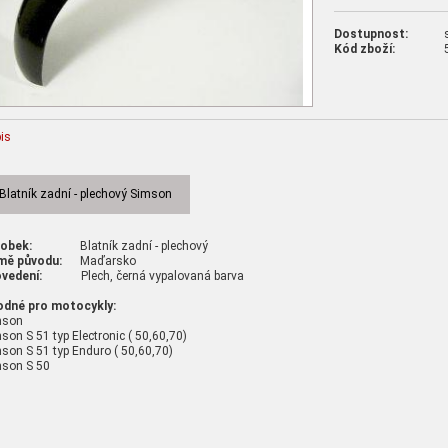
Dostupnost:
Kód zboží:
is
Blatník zadní - plechový Simson
robek:
Blatník zadní - plechový
mě původu:
Maďarsko
vedení:
Plech, černá vypalovaná barva
odné pro motocykly:
mson
son S 51 typ Electronic ( 50,60,70)
son S 51 typ Enduro ( 50,60,70)
son S 50