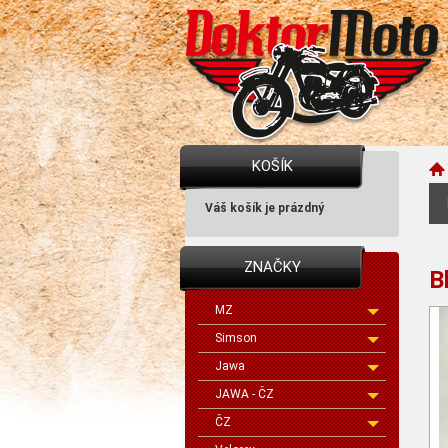
KOŠÍK
Váš košík je prázdný
ZNAČKY
B
MZ
Simson
Jawa
JAWA - ČZ
ČZ