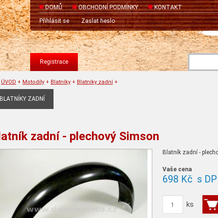
DOMŮ
OBCHODNÍ PODMÍNKY
KONTAKT
Přihlásit se
Zaslat heslo
Registrace
ÚVOD
+
Motodíly
+
Blatníky
+
Blatníky zadní
+
BLATNÍKY ZADNÍ
latník zadní - plechový Simson
Blatník zadní - plec
Vaše cena
698 Kč
s DP
ks