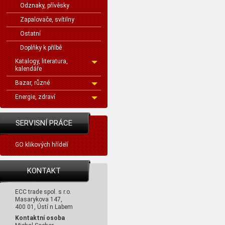
Odznaky, přívěsky
Zapalovače, svítilny
Ostatní
Doplňky k přilbě
Katalogy, literatura,
kalendáře
Bazar, různé
Energie, zdraví
SERVISNÍ PRÁCE
GO klikových hřídelí
KONTAKT
ECC trade spol. s r.o.
Masarykova 147,
400 01, Ústí n Labem
Kontaktní osoba