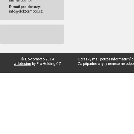
Michal Sochor
E-mail pro dotazy:
info@doktormoto.cz
© Doktormoto 2014
Obrázky mají pouze informativní c
webdesign
by Pro Holding CZ
Za případné chyby neneseme odp