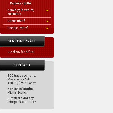
Doplňky k přilbě
Katalogy, literatura,
kalendáře
Bazar, různé
Energie, zdraví
SERVISNÍ PRÁCE
GO klikových hřídelí
KONTAKT
ECC trade spol. s r.o.
Masarykova 147,
400 01, Ústí n Labem
Kontaktní osoba
Michal Sochor
E-mail pro dotazy:
info@doktormoto.cz