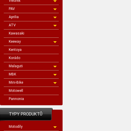
Velorex
PAV
Aprilia
ATV
Kawasaki
Keeway
Kentoya
Korádo
Malaguti
MBK
Mini-Bike
Motowell
Pannonia
TYPY PRODUKTŮ
Motodíly