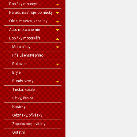
Doplňky motocyklu
Nářadí, nástroje, pomůcky
Oleje, maziva, kapaliny
Auto-moto chemie
Doplňky motorkáře
Moto přilby
Příslušenství přileb
Rukavice
Brýle
Bundy, vesty
Trička, košile
Šátky, čepice
Nášivky
Odznaky, přívěsky
Zapalovače, svítilny
Ostatní