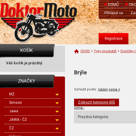
DOMŮ
OBC
Přihlásit se
Zas
Registrace
KOŠÍK
ÚVOD
+
Typy produktů
+
Doplňky 
Váš košík je prázdný
Brýle
ZNAČKY
Seřadit podle:
název
cena +
MZ
Zobrazit kategorie dílů
Simson
cena -
Jawa
Prazdna kategorie
JAWA - ČZ
ČZ