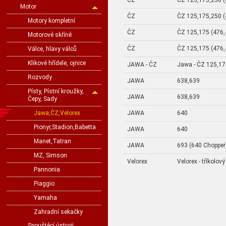
Motor
ČZ
ČZ 125,175,250 (
Motory kompletní
ČZ
ČZ 125,175 (476,
Motorové skříně
ČZ
ČZ 125,175 (476,
Válce, hlavy válců
Klikové hřídele, ojnice
JAWA - ČZ
Jawa - ČZ 125,17
Rozvody
JAWA
638,639
Písty, Pístní kroužky,
JAWA
638,639
Čepy, Sady
JAWA
640
Jawa,ČZ,Velorex
Pionyr,Stadion,Babetta
JAWA
640
Manet,Tatran
JAWA
693 (640 Chopper
MZ, Simson
Velorex
Velorex - tříkolový
Pannonia
Piaggio
Yamaha
Zahradní sekačky
Spouštěcí ústrojí