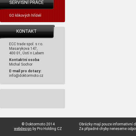
SERVISNÍ PRÁCE
GO klikových hřídelí
KONTAKT
ECC trade spol. s r.o.
Masarykova 147,
400 01, Ústí n Labem
Kontaktní osoba
Michal Sochor
E-mail pro dotazy:
info@doktormoto.cz
© Doktormoto 2014
Obrázky mají pouze informativní c
webdesign
by Pro Holding CZ
Za případné chyby neneseme odp