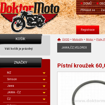
DOMŮ
OBC
Přihlásit se
Zas
Registrace
KOŠÍK
ÚVOD
+
Motodíly
+
Motor
+
Písty, 
JAWA,ČZ,VELOREX
Váš košík je prázdný
ZNAČKY
Pístní kroužek 60
MZ
Simson
Jawa
JAWA - ČZ
ČZ