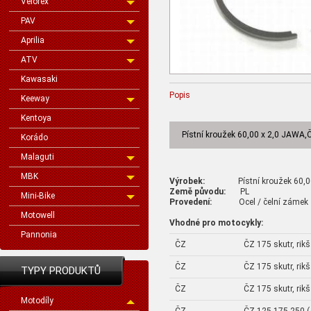
Velorex
PAV
Aprilia
ATV
Kawasaki
Popis
Keeway
Kentoya
Pístní kroužek 60,00 x 2,0 JAWA,
Korádo
Malaguti
MBK
Výrobek:
Pístní kroužek 60,00 
Země původu:
PL
Mini-Bike
Provedení:
Ocel / čelní zámek
Motowell
Vhodné pro motocykly:
Pannonia
ČZ
ČZ 175 skutr, rik
ČZ
ČZ 175 skutr, rik
TYPY PRODUKTŮ
ČZ
ČZ 175 skutr, rik
Motodíly
ČZ
ČZ 125,175,250 (