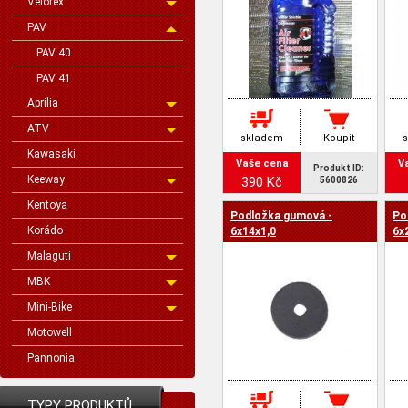
Velorex
PAV
PAV 40
PAV 41
Aprilia
ATV
skladem
Koupit
Kawasaki
Vaše cena
V
Produkt ID:
Keeway
390 Kč
5600826
Kentoya
Podložka gumová -
Po
Korádo
6x14x1,0
6x
Malaguti
MBK
Mini-Bike
Motowell
Pannonia
TYPY PRODUKTŮ