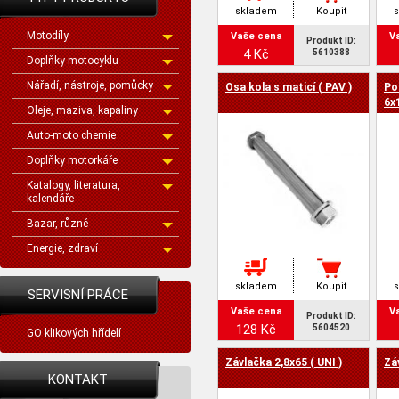
skladem
Koupit
Motodíly
Vaše cena
V
Produkt ID:
4 Kč
5610388
Doplňky motocyklu
Nářadí, nástroje, pomůcky
Osa kola s maticí ( PAV )
Po
6x
Oleje, maziva, kapaliny
Auto-moto chemie
Doplňky motorkáře
Katalogy, literatura,
kalendáře
Bazar, různé
Energie, zdraví
skladem
Koupit
SERVISNÍ PRÁCE
Vaše cena
V
Produkt ID:
128 Kč
5604520
GO klikových hřídelí
Závlačka 2,8x65 ( UNI )
Zá
KONTAKT