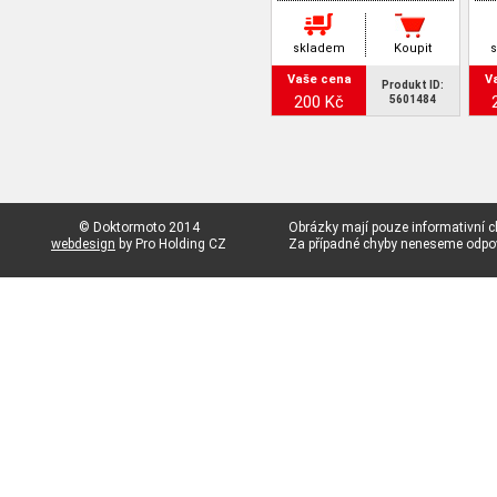
skladem
Koupit
Vaše cena
V
Produkt ID:
200 Kč
5601484
© Doktormoto 2014
Obrázky mají pouze informativní c
webdesign
by Pro Holding CZ
Za případné chyby neneseme odp