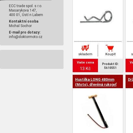
ECC trade spol. s r.o.
Masarykova 147,
400 01, Ústí n Labem
Kontaktní osoba
Michal Sochor
E-mail pro dotazy:
info@doktormoto.cz
skladem
Koupit
Vaše cena
V
Produkt ID:
13 Kč
5610551
Hustilka LONG 480mm
Dr
(Moto), dřevěná rukojeť