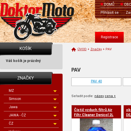
DOMŮ
OBC
Přihlásit se
Zas
Registrace
KOŠÍK
ÚVOD
+
Značky
+
PAV
Váš košík je prázdný
PAV
ZNAČKY
PAV 40
MZ
Seřadit podle:
název
cena +
Simson
Jawa
Čistič vzduch.filtrů Air
ok
cena -
Filtr Cleaner Denicol 2L
DE
JAWA - ČZ
ČZ