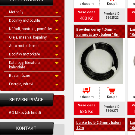
skladem
Koupit
Motodíly
Vaše cena
V
Produkt ID:
400 Kč
5602522
Doplňky motocyklu
Nářadí, nástroje, pomůcky
Bowden černý 4,0mm -
La
samostatný , balení 10m,
10
Oleje, maziva, kapaliny
UNI
Auto-moto chemie
Doplňky motorkáře
Katalogy, literatura,
kalendáře
Bazar, různé
Energie, zdraví
skladem
Koupit
SERVISNÍ PRÁCE
Vaše cena
V
Produkt ID:
635 Kč
5600279
GO klikových hřídelí
Lanko holé 2,5mm , balení
La
KONTAKT
10m
10