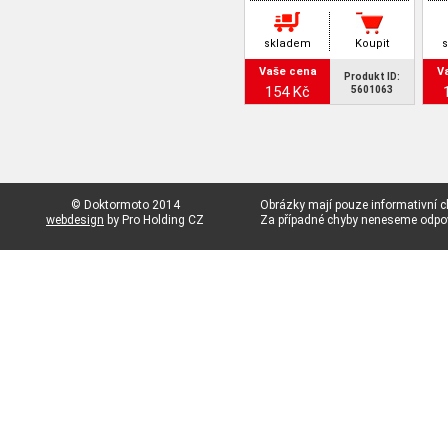
skladem
Koupit
Vaše cena
V
Produkt ID:
154 Kč
5601063
© Doktormoto 2014
Obrázky mají pouze informativní c
webdesign
by Pro Holding CZ
Za případné chyby neneseme odp