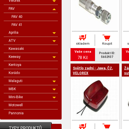
Velorex
PAV
PAV 40
PAV 41
Aprilia
ATV
skladem
Koupit
Kawasaki
Vaše cena
V
Produkt ID:
Keeway
78 Kč
5602937
Kentoya
Světlo zadní - Jawa, ČZ,
Žá
Korádo
VELOREX
suf
Malaguti
MBK
Mini-Bike
Motowell
Pannonia
TYPY PRODUKTŮ