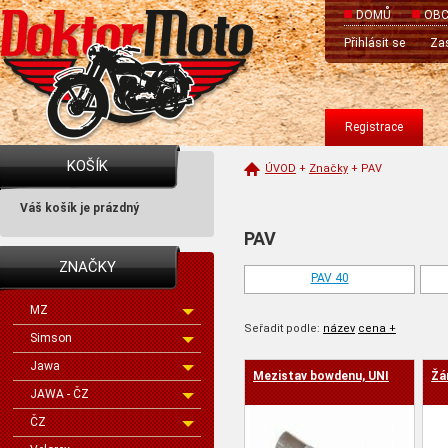
DOMŮ
OBC
Přihlásit se
Zas
Registrace
KOŠÍK
ÚVOD
+
Značky
+
PAV
Váš košík je prázdný
PAV
ZNAČKY
PAV 40
MZ
Seřadit podle:
název
cena +
Simson
Jawa
Mezistav bowdenu, UNI
Žá
cena -
JAWA - ČZ
ČZ