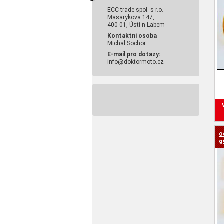
ECC trade spol. s r.o.
Masarykova 147,
400 01, Ústí n Labem
Kontaktní osoba
Michal Sochor
E-mail pro dotazy:
info@doktormoto.cz
o
9