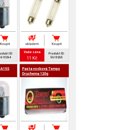
Koupit
skladem
Koupit
Vaše cena
odukt ID:
Produkt ID:
11 Kč
5610264
5610265
BA15S
Pasta vosková Tempo
Druchema 120g