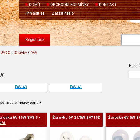
DOMŮ
OBCHODNÍ PODMÍNKY
KONTAKT
Přihlásit se
Zaslat heslo
Registrace
ÚVOD
+
Značky
+
PAV
Hledat
AV
PAV 40
PAV 41
adit podle:
název
cena +
árovka 6V 15W SV8.5 -
Žárovka 6V 21/5W BAY15D
Žárovka 6V 5W B
a -
ufit