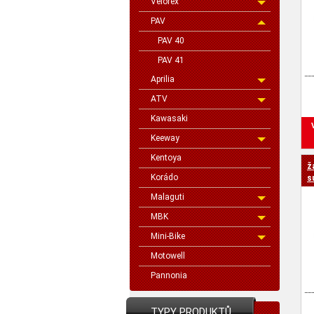
Velorex
PAV
PAV 40
PAV 41
Aprilia
ATV
Kawasaki
Keeway
Kentoya
ž
Korádo
s
Malaguti
MBK
Mini-Bike
Motowell
Pannonia
TYPY PRODUKTŮ