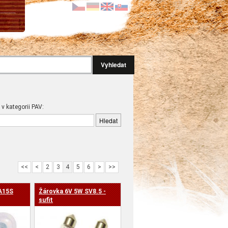
Vyhledat
 v kategorii PAV:
<<
<
2
3
4
5
6
>
>>
A15S
Žárovka 6V 5W SV8.5 -
sufit