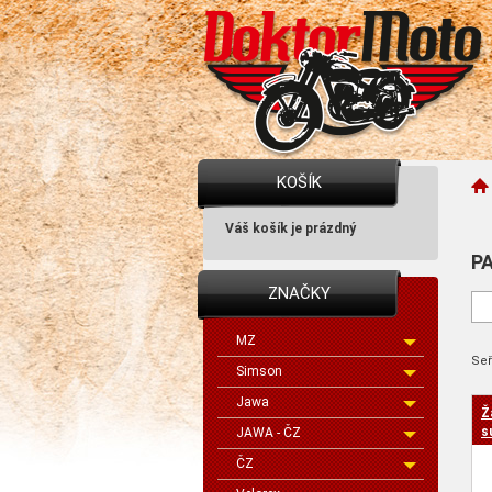
KOŠÍK
Váš košík je prázdný
P
ZNAČKY
MZ
Seř
Simson
Jawa
Ž
cen
s
JAWA - ČZ
ČZ