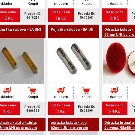
skladem
Koupit
skladem
Koupit
skladem
Vaše cena
Vaše cena
Vaše cena
Produkt ID:
Produkt ID:
Pr
15 Kč
18 Kč
8 Kč
5610267
5610268
ojistka válcová - 5A UNI
Pojistka válcová - 8A UNI
Odrazka kulatá - 
62mm UNI se šr
skladem
Koupit
skladem
Koupit
skladem
Vaše cena
Vaše cena
Vaše cena
Produkt ID:
Produkt ID:
Pr
1 Kč
2 Kč
24 Kč
5606398
5606399
drazka kulatá - žlutá,
odrazka kulatá - bílá,
Odrazka hranatá 
2mm UNI se šroubem
62mm UNI s otvorem
červená, 95x45m
otvory