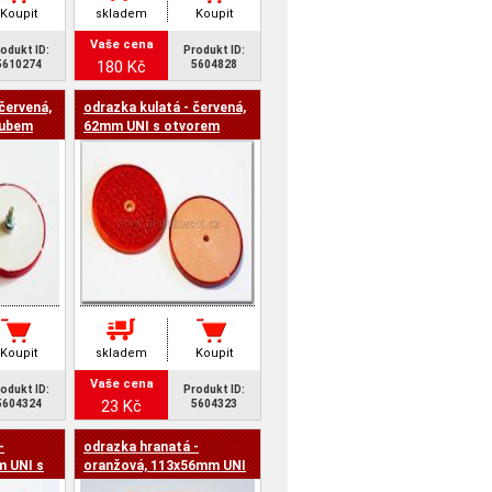
Koupit
skladem
Koupit
Vaše cena
odukt ID:
Produkt ID:
180 Kč
5610274
5604828
červená,
odrazka kulatá - červená,
oubem
62mm UNI s otvorem
Koupit
skladem
Koupit
Vaše cena
odukt ID:
Produkt ID:
23 Kč
5604324
5604323
-
odrazka hranatá -
m UNI s
oranžová, 113x56mm UNI
s otvory