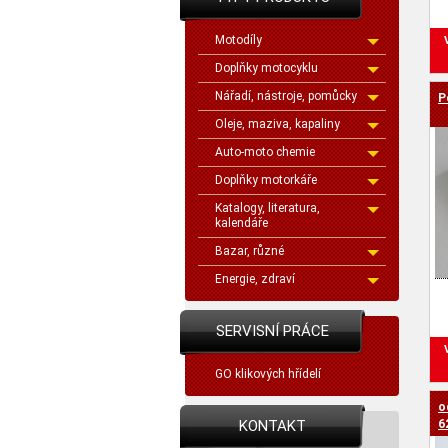
Motodíly
Doplňky motocyklu
Nářadí, nástroje, pomůcky
P
Oleje, maziva, kapaliny
Auto-moto chemie
Doplňky motorkáře
Katalogy, literatura,
kalendáře
Bazar, různé
Energie, zdraví
SERVISNÍ PRÁCE
GO klikových hřídelí
o
KONTAKT
6