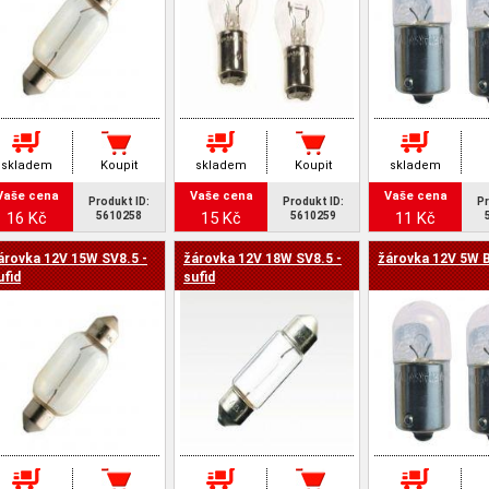
skladem
Koupit
skladem
Koupit
skladem
Vaše cena
Vaše cena
Vaše cena
Produkt ID:
Produkt ID:
Pr
16 Kč
15 Kč
11 Kč
5610258
5610259
árovka 12V 15W SV8.5 -
žárovka 12V 18W SV8.5 -
žárovka 12V 5W 
ufid
sufid