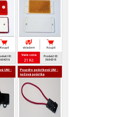
Koupit
skladem
Koupit
Vaše cena
odukt ID:
Produkt ID:
21 Kč
5604316
5604315
vé UNI -
Pouzdro pojistkové UNI -
nožová pojistka