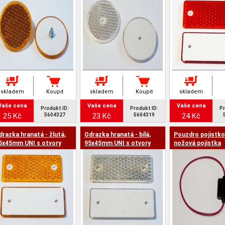
skladem
Koupit
skladem
Koupit
skladem
Vaše cena
Vaše cena
Vaše cena
Produkt ID:
Produkt ID:
Pr
25 Kč
23 Kč
24 Kč
5604327
5604319
drazka hranatá - žlutá,
Odrazka hranatá - bílá,
Pouzdro pojistko
5x45mm UNI s otvory
95x45mm UNI s otvory
nožová pojistka