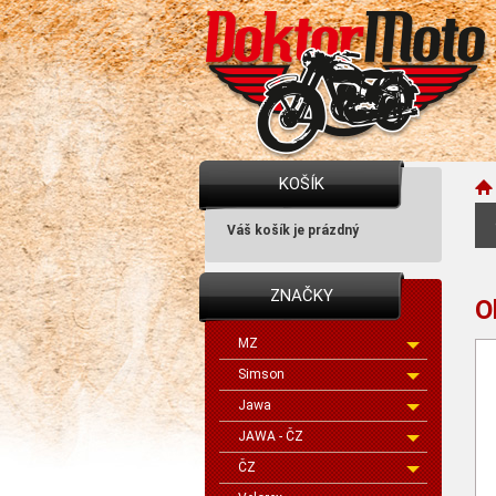
KOŠÍK
Váš košík je prázdný
ZNAČKY
O
MZ
Simson
Jawa
JAWA - ČZ
ČZ