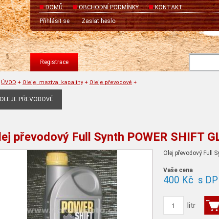
DOMŮ
OBCHODNÍ PODMÍNKY
KONTAKT
Přihlásit se
Zaslat heslo
Registrace
ÚVOD
+
Oleje, maziva, kapaliny
+
Oleje převodové
+
OLEJE PŘEVODOVÉ
lej převodový Full Synth POWER SHIFT G
Olej převodový Full
Vaše cena
400 Kč
s DP
litr