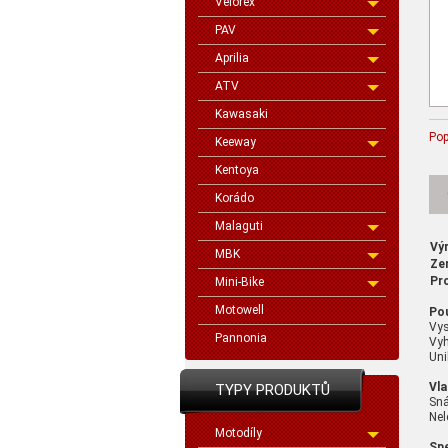
Velorex
PAV
Aprilia
ATV
Kawasaki
Pop
Keeway
Kentoya
Korádo
Malaguti
Vý
MBK
Ze
Pr
Mini-Bike
Motowell
Pou
Vys
Pannonia
Vyh
Uni
Vla
TYPY PRODUKTŮ
Sná
Nel
Motodíly
Spe