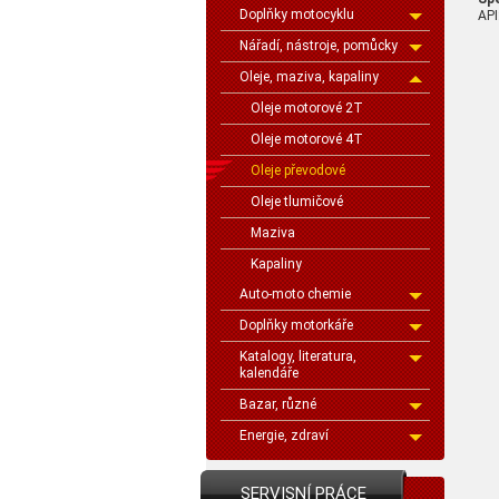
Doplňky motocyklu
API
Nářadí, nástroje, pomůcky
Oleje, maziva, kapaliny
Oleje motorové 2T
Oleje motorové 4T
Oleje převodové
Oleje tlumičové
Maziva
Kapaliny
Auto-moto chemie
Doplňky motorkáře
Katalogy, literatura,
kalendáře
Bazar, různé
Energie, zdraví
SERVISNÍ PRÁCE