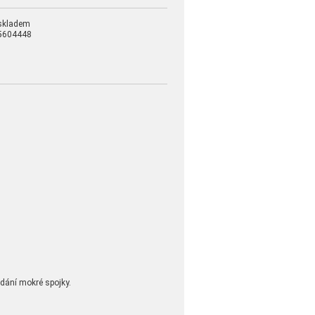
skladem
5604448
ádání mokré spojky.