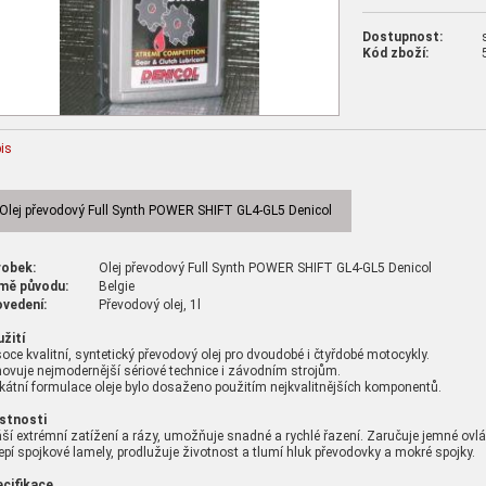
Dostupnost:
Kód zboží:
is
Olej převodový Full Synth POWER SHIFT GL4-GL5 Denicol
robek:
Olej převodový Full Synth POWER SHIFT GL4-GL5 Denicol
mě původu:
Belgie
ovedení:
Převodový olej, 1l
žití
oce kvalitní, syntetický převodový olej pro dvoudobé i čtyřdobé motocykly.
ovuje nejmodernější sériové technice i závodním strojům.
kátní formulace oleje bylo dosaženo použitím nejkvalitnějších komponentů.
stnosti
ší extrémní zatížení a rázy, umožňuje snadné a rychlé řazení. Zaručuje jemné ovl
epí spojkové lamely, prodlužuje životnost a tlumí hluk převodovky a mokré spojky.
cifikace