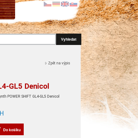
Vyhledat
Zpět na výpis
L4-GL5 Denicol
 Synth POWER SHIFT GL4-GL5 Denicol
H
Do košíku