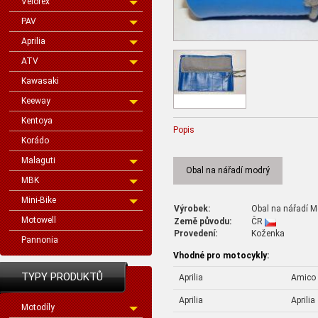
Velorex
PAV
Aprilia
ATV
Kawasaki
Keeway
Kentoya
Popis
Korádo
Malaguti
Obal na nářadí modrý
MBK
Mini-Bike
Výrobek:
Obal na nářadí M
Motowell
Země původu:
ČR
Provedení:
Koženka
Pannonia
Vhodné pro motocykly:
TYPY PRODUKTŮ
Aprilia
Amico
Aprilia
Aprilia
Motodíly