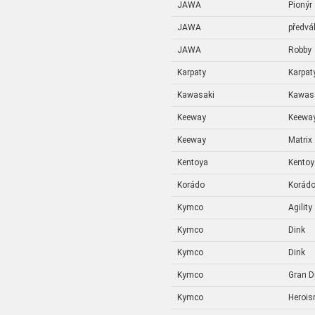
JAWA
Pionýr
JAWA
předvá
JAWA
Robby
Karpaty
Karpat
Kawasaki
Kawas
Keeway
Keewa
Keeway
Matrix
Kentoya
Kentoy
Korádo
Korád
Kymco
Agility
Kymco
Dink
Kymco
Dink
Kymco
Gran D
Kymco
Heroi