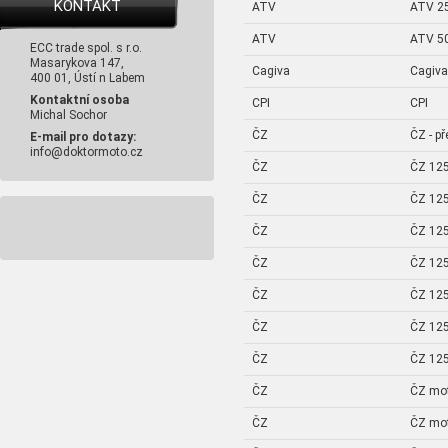
KONTAKT
ATV
ATV 2
ATV
ATV 5
ECC trade spol. s r.o.
Masarykova 147,
Cagiva
Cagiva
400 01, Ústí n Labem
Kontaktní osoba
CPI
CPI
Michal Sochor
ČZ
ČZ - p
E-mail pro dotazy:
info@doktormoto.cz
ČZ
ČZ 125
ČZ
ČZ 125
ČZ
ČZ 125
ČZ
ČZ 125
ČZ
ČZ 125
ČZ
ČZ 125
ČZ
ČZ 125
ČZ
ČZ mo
ČZ
ČZ mo