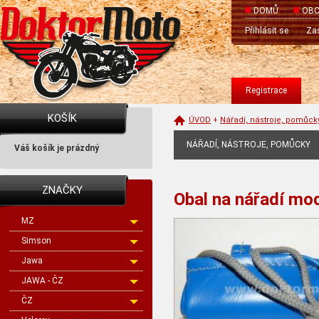
DOMŮ
OBC
Přihlásit se
Zas
Registrace
KOŠÍK
ÚVOD
+
Nářadí, nástroje, pomůck
NÁŘADÍ, NÁSTROJE, POMŮCKY
Váš košík je prázdný
ZNAČKY
Obal na nářadí mo
MZ
Simson
Jawa
JAWA - ČZ
ČZ