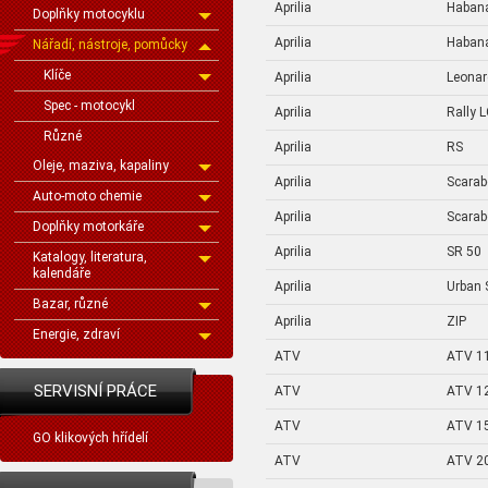
Aprilia
Haban
Doplňky motocyklu
Aprilia
Haban
Nářadí, nástroje, pomůcky
Klíče
Aprilia
Leona
Spec - motocykl
Aprilia
Rally 
Různé
Aprilia
RS
Oleje, maziva, kapaliny
Aprilia
Scarab
Auto-moto chemie
Aprilia
Scarab
Doplňky motorkáře
Aprilia
SR 50
Katalogy, literatura,
kalendáře
Aprilia
Urban 
Bazar, různé
Aprilia
ZIP
Energie, zdraví
ATV
ATV 1
SERVISNÍ PRÁCE
ATV
ATV 1
ATV
ATV 1
GO klikových hřídelí
ATV
ATV 2