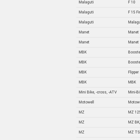
Malaguti
F 10
Malaguti
F 15 Fi
Malaguti
Malagu
Manet
Manet 
Manet
Manet 
MBK
Booste
MBK
Booste
MBK
Flipper
MBK
MBK
Mini Bike, -cross, -ATV
Mini-B
Motowell
Motowe
MZ
MZ 12
MZ
MZ BK,
MZ
MZ TS 