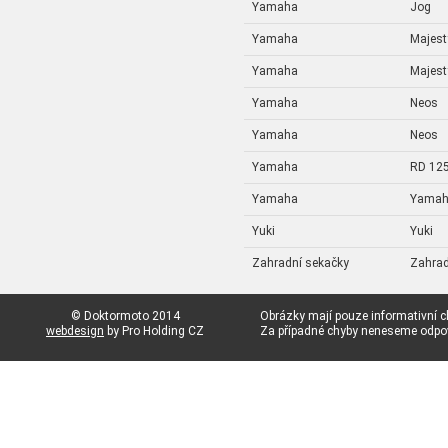
Yamaha
Jog
Yamaha
Majest
Yamaha
Majest
Yamaha
Neos
Yamaha
Neos
Yamaha
RD 12
Yamaha
Yama
Yuki
Yuki
Zahradní sekačky
Zahrad
© Doktormoto 2014
Obrázky mají pouze informativní c
webdesign
by Pro Holding CZ
Za případné chyby neneseme odp