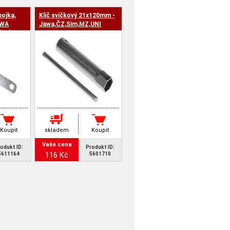
pojka,
Klíč svíčkový 21x120mm -
AWA
Jawa,ČZ,Sim,MZ,UNI
zinek
Koupit
skladem
Koupit
Vaše cena
odukt ID:
Produkt ID:
116 Kč
5611164
5601710