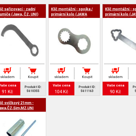
líč seřizovací - zadní
Klíč montážní - spojka /
Klíč montážní - s
a -
lumiče (Jawa, ČZ, UNI)
primární kolo (JAWA
primární kolo (J
inek
Pionýr 05-23), zinek
Pionýr 550,555), 
skladem
Koupit
skladem
Koupit
skladem
Vaše cena
Vaše cena
Vaše cena
Produkt ID:
Produkt ID:
Pr
91 Kč
104 Kč
90 Kč
5610355
5611163
líč svíčkový 21mm -
awa,ČZ,Sim,MZ,UNI