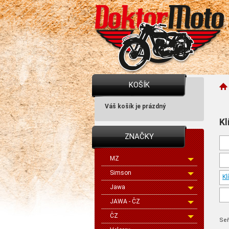
KOŠÍK
Váš košík je prázdný
Kl
ZNAČKY
MZ
Simson
Kl
Jawa
JAWA - ČZ
ČZ
Seř