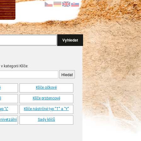
Vyhledat
v kategorii Klíče:
é
Klíče očkové
é
Klíče prstencové
yp "L"
Klíče nástrčné typ "T" a "Y"
nivetzální
Sady klíčů