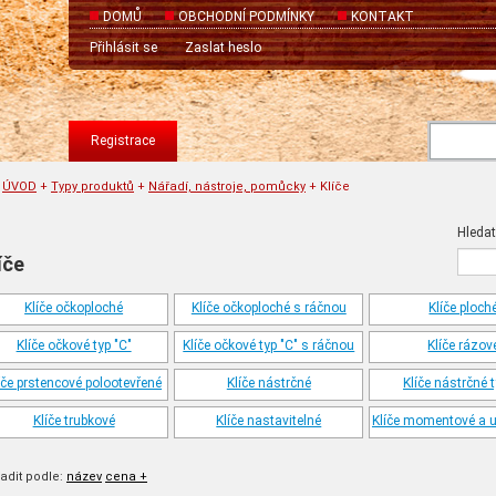
DOMŮ
OBCHODNÍ PODMÍNKY
KONTAKT
Přihlásit se
Zaslat heslo
Registrace
ÚVOD
+
Typy produktů
+
Nářadí, nástroje, pomůcky
+
Klíče
Hledat 
íče
Klíče očkoploché
Klíče očkoploché s ráčnou
Klíče ploch
Klíče očkové typ "C"
Klíče očkové typ "C" s ráčnou
Klíče rázov
íče prstencové polootevřené
Klíče nástrčné
Klíče nástrčné t
Klíče trubkové
Klíče nastavitelné
Klíče momentové a u
adit podle:
název
cena +