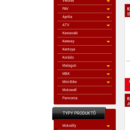
Velorex
PAV
K
cen
t
Aprilia
z
ATV
Kawasaki
Keeway
Kentoya
Korádo
Malaguti
MBK
Mini-Bike
Motowell
Pannonia
K
J
TYPY PRODUKTŮ
Motodíly