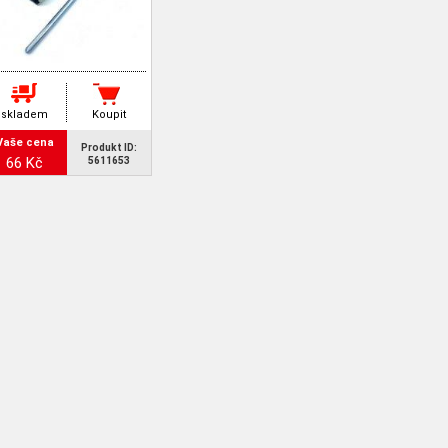
skladem
Koupit
Vaše cena
Produkt ID:
66 Kč
5611653