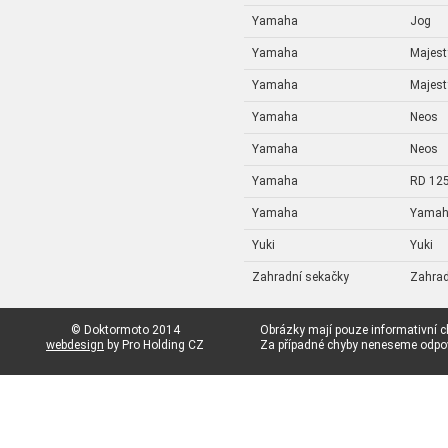
Yamaha
Jog
Yamaha
Majest
Yamaha
Majest
Yamaha
Neos
Yamaha
Neos
Yamaha
RD 12
Yamaha
Yama
Yuki
Yuki
Zahradní sekačky
Zahrad
© Doktormoto 2014
Obrázky mají pouze informativní c
webdesign
by Pro Holding CZ
Za případné chyby neneseme odp