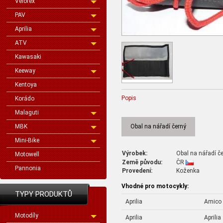
Velorex
PAV
Aprilia
ATV
Kawasaki
Keeway
Kentoya
Popis
Korádo
Malaguti
MBK
Obal na nářadí černý
Mini-Bike
Výrobek:
Obal na nářadí č
Motowell
Země původu:
ČR
Pannonia
Provedení:
Koženka
Vhodné pro motocykly:
TYPY PRODUKTŮ
Aprilia
Amico
Motodíly
Aprilia
Aprilia