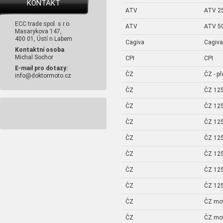
KONTAKT
ATV
ATV 2
ECC trade spol. s r.o.
ATV
ATV 5
Masarykova 147,
400 01, Ústí n Labem
Cagiva
Cagiva
Kontaktní osoba
Michal Sochor
CPI
CPI
E-mail pro dotazy:
ČZ
ČZ - p
info@doktormoto.cz
ČZ
ČZ 125
ČZ
ČZ 125
ČZ
ČZ 125
ČZ
ČZ 125
ČZ
ČZ 125
ČZ
ČZ 125
ČZ
ČZ 125
ČZ
ČZ mo
ČZ
ČZ mo