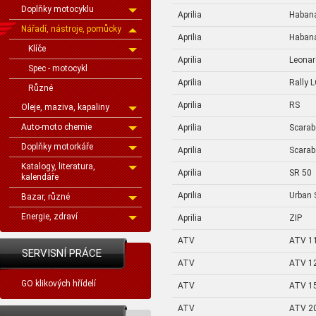
Doplňky motocyklu
Aprilia
Haban
Nářadí, nástroje, pomůcky
Aprilia
Haban
Klíče
Aprilia
Leona
Spec - motocykl
Aprilia
Rally 
Různé
Aprilia
RS
Oleje, maziva, kapaliny
Auto-moto chemie
Aprilia
Scarab
Doplňky motorkáře
Aprilia
Scarab
Katalogy, literatura,
Aprilia
SR 50
kalendáře
Aprilia
Urban 
Bazar, různé
Energie, zdraví
Aprilia
ZIP
ATV
ATV 1
SERVISNÍ PRÁCE
ATV
ATV 1
GO klikových hřídelí
ATV
ATV 1
ATV
ATV 2