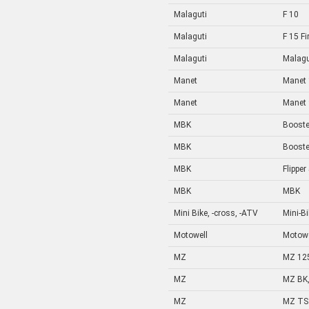
Malaguti
F 10
Malaguti
F 15 Fi
Malaguti
Malagu
Manet
Manet 
Manet
Manet 
MBK
Booste
MBK
Booste
MBK
Flipper
MBK
MBK
Mini Bike, -cross, -ATV
Mini-B
Motowell
Motowe
MZ
MZ 12
MZ
MZ BK,
MZ
MZ TS 