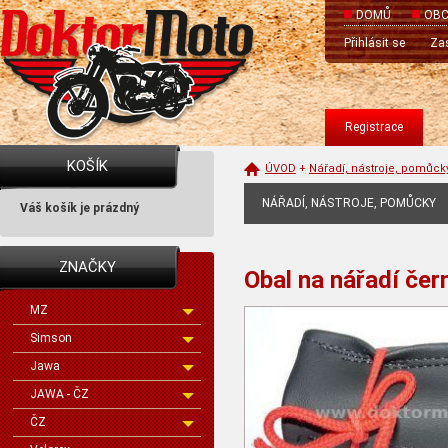
DOMŮ
OBC
Přihlásit se
Zas
Registrace
KOŠÍK
ÚVOD
+
Nářadí, nástroje, pomůck
NÁŘADÍ, NÁSTROJE, POMŮCKY
Váš košík je prázdný
ZNAČKY
Obal na nářadí čer
MZ
Simson
Jawa
JAWA - ČZ
ČZ