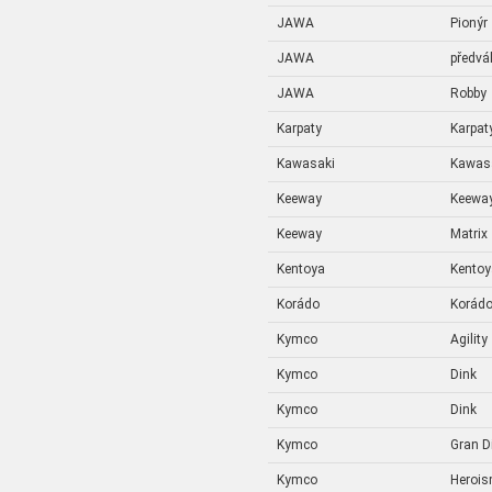
JAWA
Pionýr
JAWA
předvá
JAWA
Robby
Karpaty
Karpat
Kawasaki
Kawas
Keeway
Keewa
Keeway
Matrix
Kentoya
Kentoy
Korádo
Korád
Kymco
Agility
Kymco
Dink
Kymco
Dink
Kymco
Gran D
Kymco
Heroi