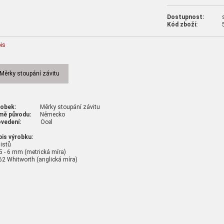
Dostupnost:
Kód zboží:
is
Měrky stoupání závitu
robek:
Měrky stoupání závitu
mě původu:
Německo
vedení:
Ocel
is výrobku:
listů
5 - 6 mm (metrická míra)
 62 Whitworth (anglická míra)