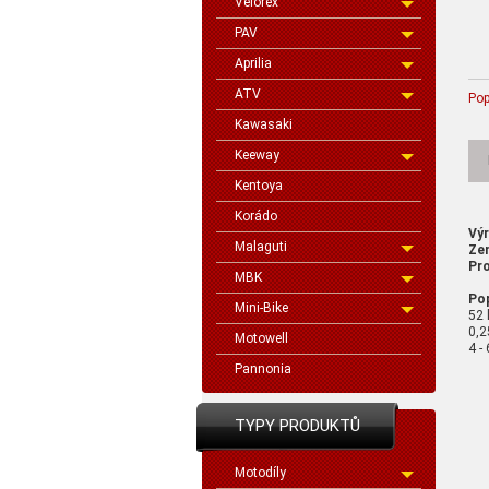
Velorex
PAV
Aprilia
ATV
Pop
Kawasaki
Keeway
Kentoya
Korádo
Vý
Malaguti
Ze
Pro
MBK
Pop
Mini-Bike
52 
0,2
Motowell
4 -
Pannonia
TYPY PRODUKTŮ
Motodíly