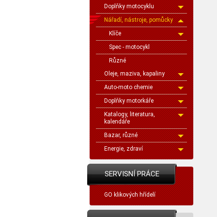
Doplňky motocyklu
Nářadí, nástroje, pomůcky
Klíče
Spec - motocykl
Různé
Oleje, maziva, kapaliny
Auto-moto chemie
Doplňky motorkáře
Katalogy, literatura,
kalendáře
Bazar, různé
Energie, zdraví
SERVISNÍ PRÁCE
GO klikových hřídelí