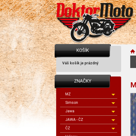
KOŠÍK
Váš košík je prázdný
ZNAČKY
M
MZ
Simson
Jawa
JAWA - ČZ
ČZ