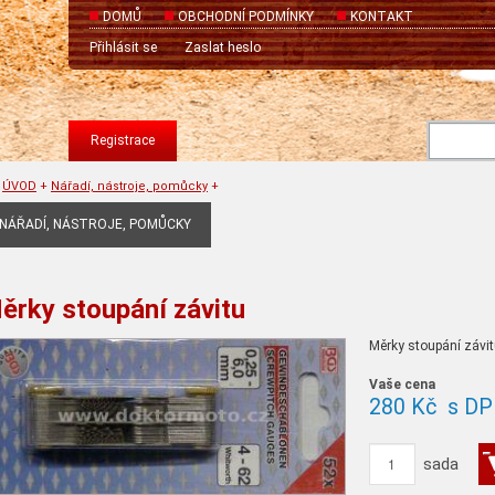
DOMŮ
OBCHODNÍ PODMÍNKY
KONTAKT
Přihlásit se
Zaslat heslo
Registrace
ÚVOD
+
Nářadí, nástroje, pomůcky
+
NÁŘADÍ, NÁSTROJE, POMŮCKY
ěrky stoupání závitu
Měrky stoupání závit
Vaše cena
280 Kč
s DP
sada