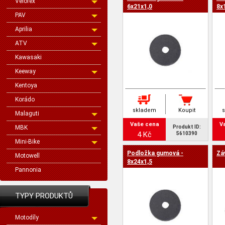
Velorex
cena -
6x21x1,0
8x
PAV
Aprilia
ATV
Kawasaki
Keeway
Kentoya
Korádo
skladem
Koupit
Malaguti
Vaše cena
V
MBK
Produkt ID:
4 Kč
5610390
Mini-Bike
Podložka gumová -
Zá
Motowell
8x24x1,5
Pannonia
TYPY PRODUKTŮ
Motodíly