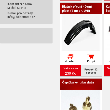
Kontaktní osoba
Blatník přední - černý
Ka
Michal Sochor
plast (Simson, UNI)
če
E-mail pro dotazy:
info@doktormoto.cz
skladem
Koupit
Vaše cena
V
Produkt ID:
230 Kč
5600098
Čepička ventilku zlatá