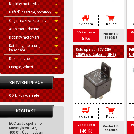
Doplňky motocyklu
Nářadí, nástroje, pomůcky
Oleje, maziva, kapaliny
skladem
Koupit
Auto-moto chemie
Vaše cena
V
Produkt ID:
Doplňky motorkáře
5 Kč
5610488
Katalogy, literatura,
Relé spínací 12V 30A
Fil
kalendáře
250W s držákem ( UNI )
UNI
Bazar, různé
Energie, zdraví
SERVISNÍ PRÁCE
GO klikových hřídelí
KONTAKT
skladem
Koupit
ECC trade spol. s r.o.
Vaše cena
V
Produkt ID:
Masarykova 147,
146 Kč
5610886
400 01, Ústí n Labem