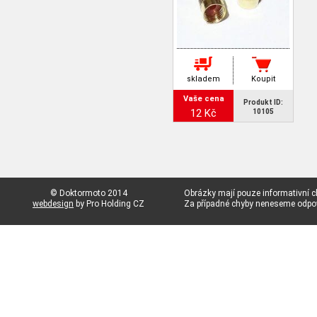
skladem
Koupit
Vaše cena
Produkt ID:
12 Kč
10105
© Doktormoto 2014
Obrázky mají pouze informativní c
webdesign
by Pro Holding CZ
Za případné chyby neneseme odp