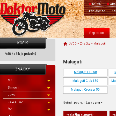
DOMŮ
OBC
Přihlásit se
Zas
Registrace
KOŠÍK
ÚVOD
+
Značky
+
Malaguti
Váš košík je prázdný
Malaguti
ZNAČKY
Malaguti F10 50
M
MZ
Malaguti Ciak 150
Ma
Simson
Malaguti Crosser 50
Jawa
JAWA - ČZ
Seřadit podle:
název
cena +
ČZ
Podložka gumová -
Po