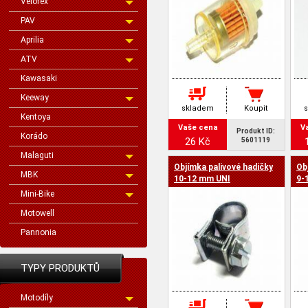
Velorex
PAV
Aprilia
ATV
Kawasaki
Keeway
skladem
Koupit
Kentoya
Vaše cena
V
Produkt ID:
Korádo
26 Kč
5601119
Malaguti
Objímka palivové hadičky
Ob
MBK
10-12 mm UNI
9-
Mini-Bike
Motowell
Pannonia
TYPY PRODUKTŮ
Motodíly