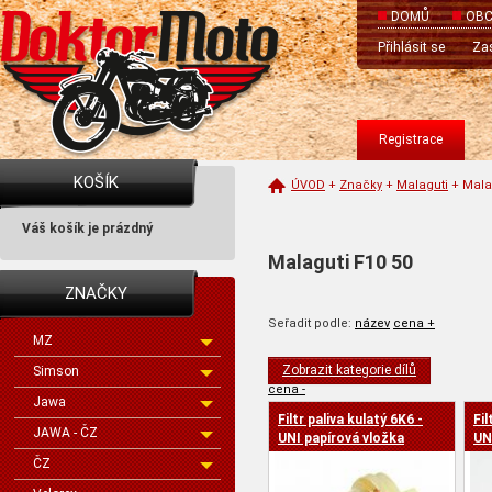
DOMŮ
OBC
Přihlásit se
Zas
Registrace
KOŠÍK
ÚVOD
+
Značky
+
Malaguti
+
Mala
Váš košík je prázdný
Malaguti F10 50
ZNAČKY
Seřadit podle:
název
cena +
MZ
Zobrazit kategorie dílů
Simson
cena -
Jawa
Filtr paliva kulatý 6K6 -
Fil
JAWA - ČZ
UNI papírová vložka
UN
ČZ