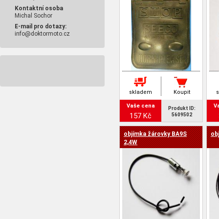
Kontaktní osoba
Michal Sochor
E-mail pro dotazy:
info@doktormoto.cz
skladem
Koupit
Vaše cena
V
Produkt ID:
157 Kč
5609502
objímka žárovky BA9S
ob
2,4W