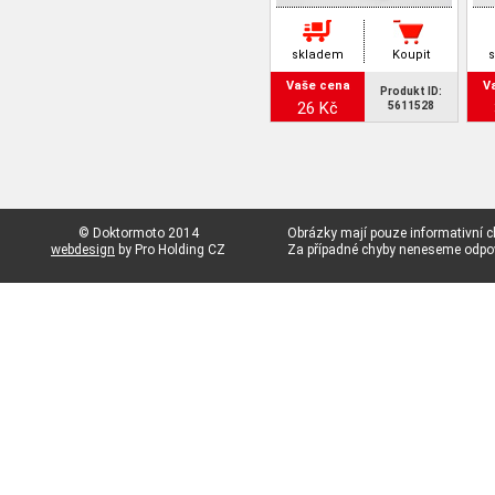
skladem
Koupit
Vaše cena
V
Produkt ID:
26 Kč
5611528
© Doktormoto 2014
Obrázky mají pouze informativní c
webdesign
by Pro Holding CZ
Za případné chyby neneseme odp