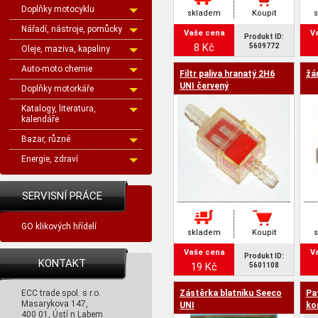
Doplňky motocyklu
skladem
Koupit
Nářadí, nástroje, pomůcky
Vaše cena
V
Produkt ID:
8 Kč
5609772
Oleje, maziva, kapaliny
Auto-moto chemie
Filtr paliva hranatý 2H6
žá
UNI červený
Doplňky motorkáře
Katalogy, literatura,
kalendáře
Bazar, různé
Energie, zdraví
SERVISNÍ PRÁCE
GO klikových hřídelí
skladem
Koupit
Vaše cena
V
Produkt ID:
KONTAKT
19 Kč
5601108
ECC trade spol. s r.o.
Zástěrka blatníku Seeco
Pa
Masarykova 147,
UNI
ko
400 01, Ústí n Labem