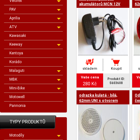
Velorex
cena -
akumulátorů MCN 12V
62
PAV
800mA
Aprilia
ATV
Kawasaki
Keeway
Kentoya
Korádo
skladem
Koupit
Malaguti
Vaše cena
V
MBK
Produkt ID:
280 Kč
5603608
Mini-Bike
odrazka kulatá - bílá,
Od
Motowell
62mm UNI s otvorem
če
Pannonia
ot
TYPY PRODUKTŮ
Motodíly