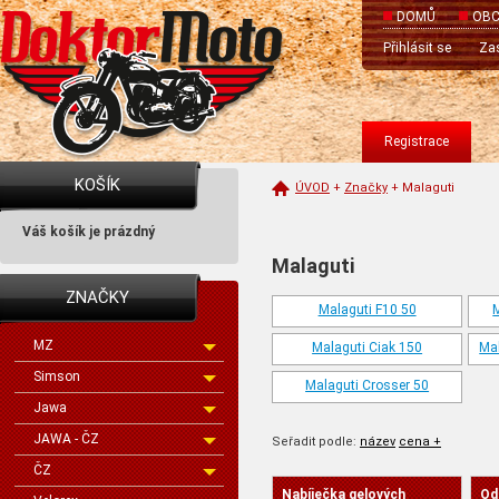
DOMŮ
OBC
Přihlásit se
Zas
Registrace
KOŠÍK
ÚVOD
+
Značky
+
Malaguti
Váš košík je prázdný
Malaguti
ZNAČKY
Malaguti F10 50
M
MZ
Malaguti Ciak 150
Ma
Simson
Malaguti Crosser 50
Jawa
JAWA - ČZ
Seřadit podle:
název
cena +
ČZ
Nabíječka gelových
Od