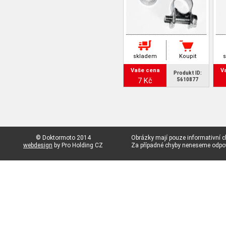
skladem
Koupit
Vaše cena
V
Produkt ID:
7 Kč
5610877
© Doktormoto 2014
Obrázky mají pouze informativní c
webdesign
by Pro Holding CZ
Za případné chyby neneseme odp