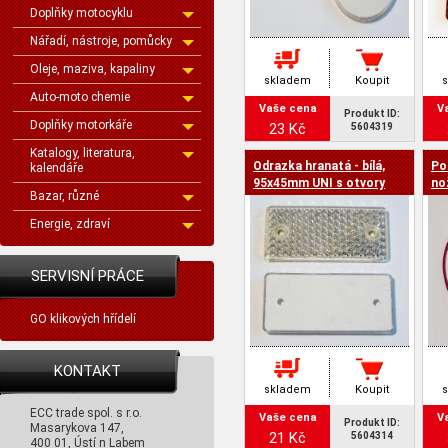
Doplňky motocyklu
Nářadí, nástroje, pomůcky
Oleje, maziva, kapaliny
skladem
Koupit
Auto-moto chemie
Vaše cena
V
Produkt ID:
Doplňky motorkáře
23 Kč
5604319
Katalogy, literatura,
Odrazka hranatá - bílá,
Po
kalendáře
95x45mm UNI s otvory
no
Bazar, různé
Energie, zdraví
SERVISNÍ PRÁCE
GO klikových hřídelí
KONTAKT
skladem
Koupit
ECC trade spol. s r.o.
Vaše cena
V
Produkt ID:
Masarykova 147,
21 Kč
5604314
400 01, Ústí n Labem