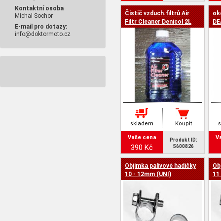
Kontaktní osoba
Čistič vzduch.filtrů Air
ok
Michal Sochor
Filtr Cleaner Denicol 2L
DE
E-mail pro dotazy:
info@doktormoto.cz
skladem
Koupit
Vaše cena
V
Produkt ID:
390 Kč
5600826
Objímka palivové hadičky
Ob
10 - 12mm (UNI)
11