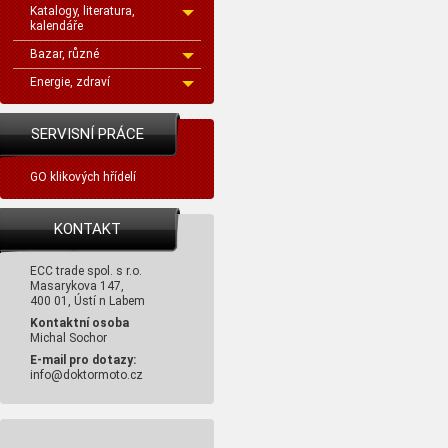
Katalogy, literatura,
kalendáře
Bazar, různé
Energie, zdraví
SERVISNÍ PRÁCE
GO klikových hřídelí
KONTAKT
ECC trade spol. s r.o.
Masarykova 147,
400 01, Ústí n Labem
Kontaktní osoba
Michal Sochor
E-mail pro dotazy:
info@doktormoto.cz