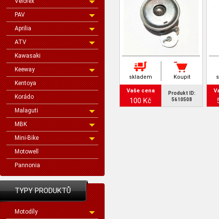
Velorex
PAV
Aprilia
ATV
Kawasaki
Keeway
skladem
Koupit
Kentoya
Vaše cena
V
Produkt ID:
Korádo
100 Kč
5610508
Malaguti
MBK
Mini-Bike
Motowell
Pannonia
TYPY PRODUKTŮ
Motodíly