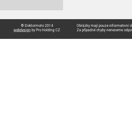
© Doktormoto 2014
Obrázky mají pouze informativní c
webdesign
by Pro Holding CZ
Za případné chyby neneseme odp