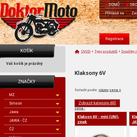
DOMŮ
OBC
Přihlásit se
Zas
Registrace
KOŠÍK
ÚVOD
+
Typy produktů
+
Doplňky 
Váš košík je prázdný
Klaksony 6V
ZNAČKY
Seřadit podle:
název
cena +
MZ
Zobrazit kategorie dílů
Simson
cena -
Jawa
Klakson 6V - mini (UNI),
Kl
JAWA - ČZ
zinek
JA
ČZ