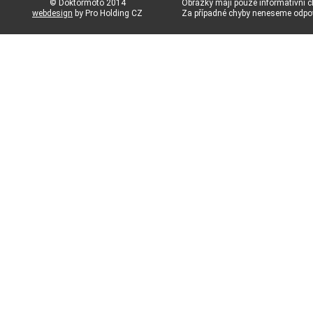
© Doktormoto 2014
Obrázky mají pouze informativní c
webdesign
by Pro Holding CZ
Za případné chyby neneseme odp