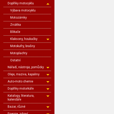
Doplňky motocyklu
Výbava motocyklu
Motozámky
Zrcátka
Blikače
Klaksony, houkačky
Motokufry, brašny
Motoplachty
Ostatní
Nářadí, nástroje, pomůcky
Oleje, maziva, kapaliny
Auto-moto chemie
Doplňky motorkáře
Katalogy, literatura,
kalendáře
Bazar, různé
Energie, zdraví