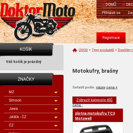
DOMŮ
OBC
Přihlásit se
Zas
Registrace
KOŠÍK
ÚVOD
+
Typy produktů
+
Doplňky 
Váš košík je prázdný
Motokufry, brašny
ZNAČKY
Seřadit podle:
název
cena +
MZ
Zobrazit kategorie dílů
Simson
cena -
Jawa
plotna motokufru TC3
JAWA - ČZ
Motowell
ČZ