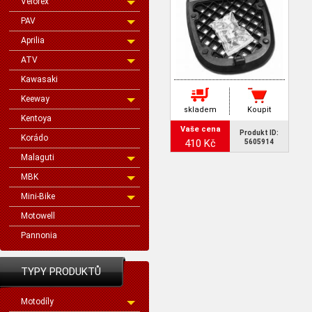
Velorex
PAV
Aprilia
ATV
Kawasaki
Keeway
skladem
Koupit
Kentoya
Vaše cena
Produkt ID:
Korádo
410 Kč
5605914
Malaguti
MBK
Mini-Bike
Motowell
Pannonia
TYPY PRODUKTŮ
Motodíly