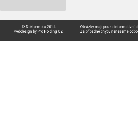
© Doktormoto 2014
Obrázky mají pouze informativní c
webdesign
by Pro Holding CZ
Za případné chyby neneseme odp