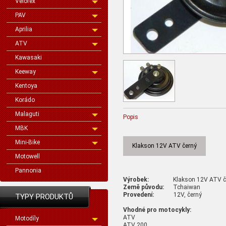
Velorex
PAV
Aprilia
ATV
Kawasaki
Keeway
Kentoya
Korádo
Malaguti
Popis
MBK
Mini-Bike
Klakson 12V ATV černý
Motowell
Pannonia
Výrobek:
Klakson 12V ATV č
Země původu:
Tchaiwan
Provedení:
12V, černý
TYPY PRODUKTŮ
Vhodné pro motocykly:
ATV
Motodíly
ATV 200