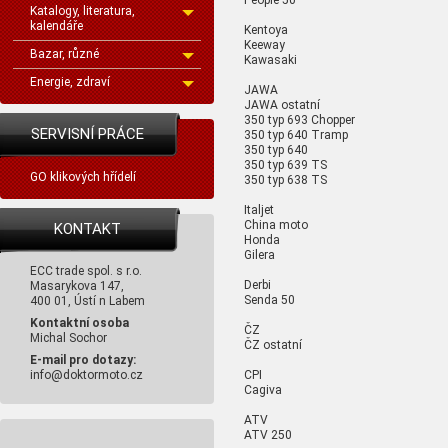
Katalogy, literatura,
kalendáře
Kentoya
Keeway
Bazar, různé
Kawasaki
Energie, zdraví
JAWA
JAWA ostatní
350 typ 693 Chopper
SERVISNÍ PRÁCE
350 typ 640 Tramp
350 typ 640
350 typ 639 TS
GO klikových hřídelí
350 typ 638 TS
Italjet
China moto
KONTAKT
Honda
Gilera
ECC trade spol. s r.o.
Derbi
Masarykova 147,
Senda 50
400 01, Ústí n Labem
Kontaktní osoba
ČZ
Michal Sochor
ČZ ostatní
E-mail pro dotazy:
CPI
info@doktormoto.cz
Cagiva
ATV
ATV 250