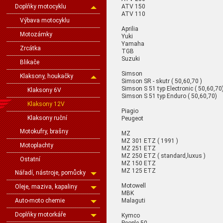
ATV 150
Doplňky motocyklu
ATV 110
Výbava motocyklu
Aprilia
Motozámky
Yuki
Yamaha
Zrcátka
TGB
Suzuki
Blikače
Simson
Klaksony, houkačky
Simson SR - skutr ( 50,60,70 )
Simson S 51 typ Electronic ( 50,60,70
Klaksony 6V
Simson S 51 typ Enduro ( 50,60,70)
Klaksony 12V
Piagio
Klaksony ruční
Peugeot
Motokufry, brašny
MZ
MZ 301 ETZ ( 1991 )
Motoplachty
MZ 251 ETZ
MZ 250 ETZ ( standard,luxus )
Ostatní
MZ 150 ETZ
MZ 125 ETZ
Nářadí, nástroje, pomůcky
Motowell
Oleje, maziva, kapaliny
MBK
Malaguti
Auto-moto chemie
Doplňky motorkáře
Kymco
People 50