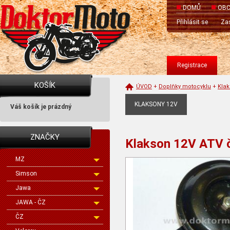
DOMŮ
OBC
Přihlásit se
Zas
Registrace
KOŠÍK
ÚVOD
+
Doplňky motocyklu
+
Klak
KLAKSONY 12V
Váš košík je prázdný
ZNAČKY
Klakson 12V ATV 
MZ
Simson
Jawa
JAWA - ČZ
ČZ