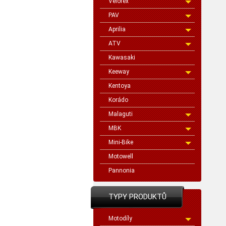
Velorex
PAV
Aprilia
ATV
Kawasaki
Keeway
Kentoya
Korádo
Malaguti
MBK
Mini-Bike
Motowell
Pannonia
TYPY PRODUKTŮ
Motodíly