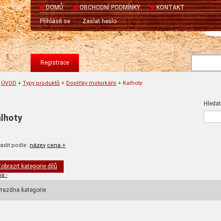
DOMŮ
OBCHODNÍ PODMÍNKY
KONTAKT
Přihlásit se
Zaslat heslo
Registrace
ÚVOD
+
Typy produktů
+
Doplňky motorkáře
+
Kalhoty
Hledat
lhoty
adit podle:
název
cena +
obrazit kategorie dílů
a -
razdna kategorie