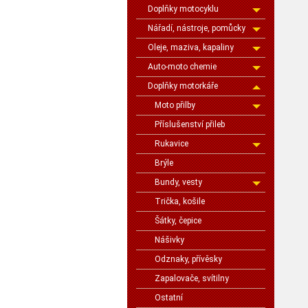
Doplňky motocyklu
Nářadí, nástroje, pomůcky
Oleje, maziva, kapaliny
Auto-moto chemie
Doplňky motorkáře
Moto přilby
Příslušenství přileb
Rukavice
Brýle
Bundy, vesty
Trička, košile
Šátky, čepice
Nášivky
Odznaky, přívěsky
Zapalovače, svítilny
Ostatní