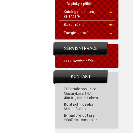
Doplňky k přilbě
Katalogy, literatura,
kalendáře
Bazar, různé
Energie, zdraví
SERVISNÍ PRÁCE
GO klikových hřídelí
KONTAKT
ECC trade spol. s r.o.
Masarykova 147,
400 01, Ústí n Labem
Kontaktní osoba
Michal Sochor
E-mail pro dotazy:
info@doktormoto.cz