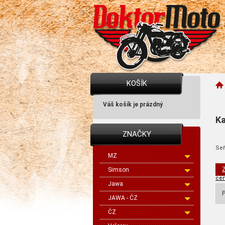
KOŠÍK
Váš košík je prázdný
Ka
ZNAČKY
Seř
MZ
Z
Simson
cen
Jawa
P
JAWA - ČZ
ČZ