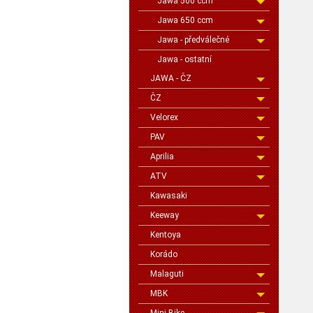
Jawa 500 ccm
Jawa 650 ccm
Jawa - předválečné
Jawa - ostatní
JAWA - ČZ
ČZ
Velorex
PAV
Aprilia
ATV
Kawasaki
Keeway
Kentoya
Korádo
Malaguti
MBK