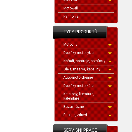
Mini-Bike
Motowell
Pannonia
TYPY PRODUKTŮ
Motodíly
Doplňky motocyklu
Nářadí, nástroje, pomůcky
Oleje, maziva, kapaliny
Auto-moto chemie
Doplňky motorkáře
Katalogy, literatura,
kalendáře
Bazar, různé
Energie, zdraví
SERVISNÍ PRÁCE