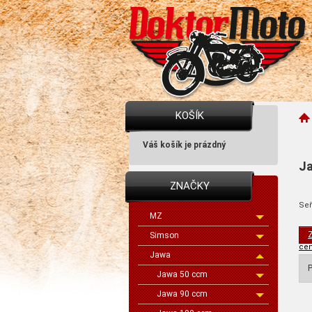
KOŠÍK
Váš košík je prázdný
Ja
ZNAČKY
Seř
MZ
Z
Simson
cen
Jawa
P
Jawa 50 ccm
Jawa 90 ccm