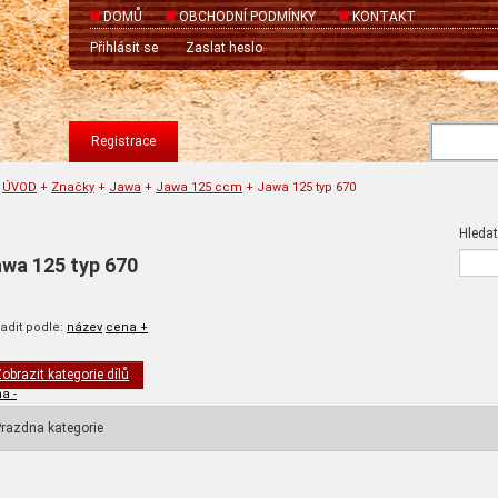
DOMŮ
OBCHODNÍ PODMÍNKY
KONTAKT
Přihlásit se
Zaslat heslo
Registrace
ÚVOD
+
Značky
+
Jawa
+
Jawa 125 ccm
+
Jawa 125 typ 670
Hledat
wa 125 typ 670
adit podle:
název
cena +
obrazit kategorie dílů
a -
razdna kategorie