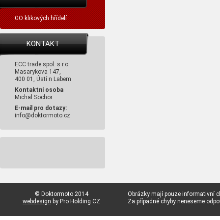
GO klikových hřídelí
KONTAKT
ECC trade spol. s r.o.
Masarykova 147,
400 01, Ústí n Labem
Kontaktní osoba
Michal Sochor
E-mail pro dotazy:
info@doktormoto.cz
© Doktormoto 2014
Obrázky mají pouze informativní c
webdesign
by Pro Holding CZ
Za případné chyby neneseme odp