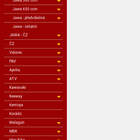
Jawa 500 ccm
Jawa 650 ccm
Jawa - předválečné
Jawa - ostatní
JAWA - ČZ
ČZ
Velorex
PAV
Aprilia
ATV
Kawasaki
Keeway
Kentoya
Korádo
Malaguti
MBK