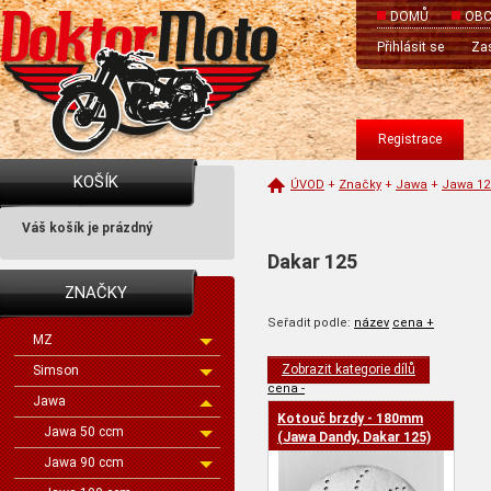
DOMŮ
OBC
Přihlásit se
Zas
Registrace
KOŠÍK
ÚVOD
+
Značky
+
Jawa
+
Jawa 1
Váš košík je prázdný
Dakar 125
ZNAČKY
Seřadit podle:
název
cena +
MZ
Zobrazit kategorie dílů
Simson
cena -
Jawa
Kotouč brzdy - 180mm
Jawa 50 ccm
(Jawa Dandy, Dakar 125)
Jawa 90 ccm