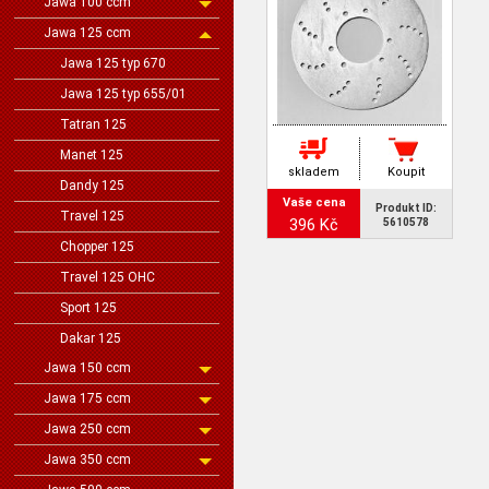
Jawa 100 ccm
Jawa 125 ccm
Jawa 125 typ 670
Jawa 125 typ 655/01
Tatran 125
Manet 125
skladem
Koupit
Dandy 125
Vaše cena
Produkt ID:
Travel 125
396 Kč
5610578
Chopper 125
Travel 125 OHC
Sport 125
Dakar 125
Jawa 150 ccm
Jawa 175 ccm
Jawa 250 ccm
Jawa 350 ccm